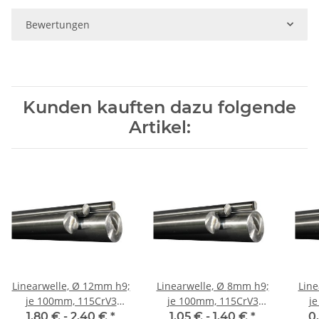
Bewertungen
Kunden kauften dazu folgende
Artikel:
Linearwelle, Ø 12mm h9;
Linearwelle, Ø 8mm h9;
Linear
je 100mm, 115CrV3
je 100mm, 115CrV3
j
geschliffen und poliert
geschliffen und poliert
gesc
1,80 € -
2,40 €
*
1,05 € -
1,40 €
*
0