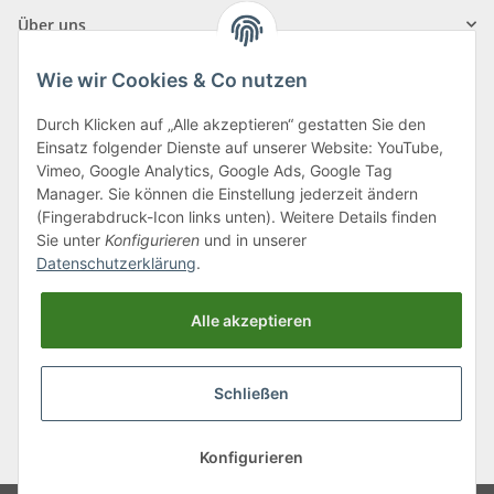
Über uns
Wie wir Cookies & Co nutzen
Durch Klicken auf „Alle akzeptieren“ gestatten Sie den
Einsatz folgender Dienste auf unserer Website: YouTube,
Klagenfurter Straße 29
Vimeo, Google Analytics, Google Ads, Google Tag
9556 Liebenfels
Manager. Sie können die Einstellung jederzeit ändern
(Fingerabdruck-Icon links unten). Weitere Details finden
Montag bis Donnerstag: 8:00 bis 16:30 Uhr
Sie unter
Konfigurieren
und in unserer
Freitag: 8:00 bis 12:00 Uhr
Datenschutzerklärung
.
Tel.:
0043 (0) 4262 50900
Alle akzeptieren
E-Mail:
office@cncshop.at
Schließen
* Alle Preise inkl. gesetzlicher USt., zzgl.
Versand
, zzgl.
Mindermengenzuschlag
Konfigurieren