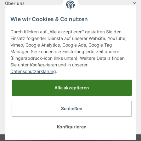
Über uns
Wie wir Cookies & Co nutzen
Durch Klicken auf „Alle akzeptieren“ gestatten Sie den
Einsatz folgender Dienste auf unserer Website: YouTube,
Klagenfurter Straße 29
Vimeo, Google Analytics, Google Ads, Google Tag
9556 Liebenfels
Manager. Sie können die Einstellung jederzeit ändern
(Fingerabdruck-Icon links unten). Weitere Details finden
Montag bis Donnerstag: 8:00 bis 16:30 Uhr
Sie unter
Konfigurieren
und in unserer
Freitag: 8:00 bis 12:00 Uhr
Datenschutzerklärung
.
Tel.:
0043 (0) 4262 50900
Alle akzeptieren
E-Mail:
office@cncshop.at
Schließen
* Alle Preise inkl. gesetzlicher USt., zzgl.
Versand
, zzgl.
Mindermengenzuschlag
Konfigurieren