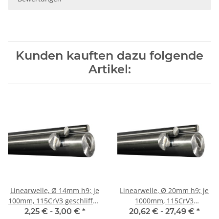
Kunden kauften dazu folgende
Artikel:
Linearwelle, Ø 14mm h9; je
Linearwelle, Ø 20mm h9; je
100mm, 115CrV3 geschliffen
1000mm, 115CrV3
und poliert
geschliffen und poliert
2,25 € -
3,00 €
*
20,62 € -
27,49 €
*