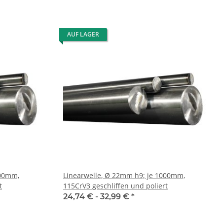
AUF LAGER
000mm,
Linearwelle, Ø 22mm h9; je 1000mm,
t
115CrV3 geschliffen und poliert
24,74 € -
32,99 €
*