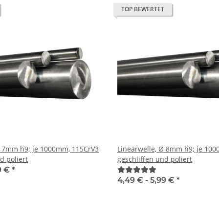
TOP BEWERTET
V3
Linearwelle, Ø 8mm h9; je 1000mm, 115CrV3
d poliert
geschliffen und poliert
9 €
*
4,49 € -
5,99 €
*