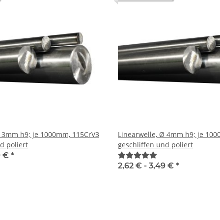
V3
Linearwelle, Ø 4mm h9; je 1000mm, 115CrV3
d poliert
geschliffen und poliert
9 €
*
2,62 € -
3,49 €
*