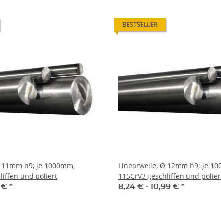
BESTSELLER
Ø 11mm h9; je 1000mm,
Linearwelle, Ø 12mm h9; je 1
iffen und poliert
115CrV3 geschliffen und polier
9 €
*
8,24 € -
10,99 €
*