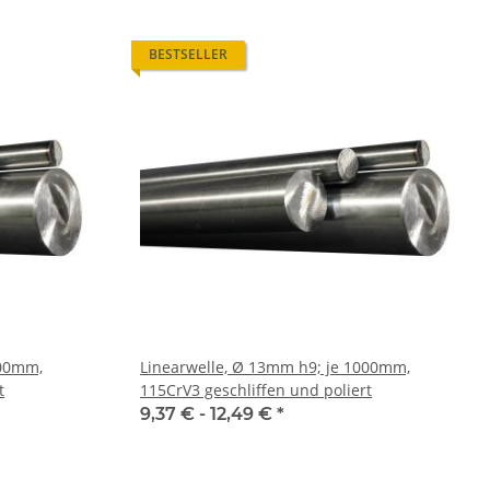
BESTSELLER
000mm,
Linearwelle, Ø 13mm h9; je 1000mm,
t
115CrV3 geschliffen und poliert
9,37 € -
12,49 €
*