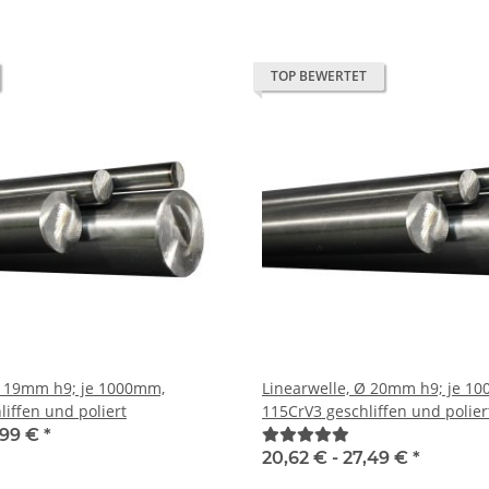
TOP BEWERTET
Ø 19mm h9; je 1000mm,
Linearwelle, Ø 20mm h9; je 1
iffen und poliert
115CrV3 geschliffen und polier
,99 €
*
20,62 € -
27,49 €
*