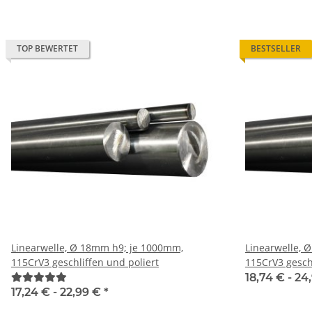
TOP BEWERTET
BESTSELLER
Linearwelle, Ø 18mm h9; je 1000mm,
Linearwelle, 
115CrV3 geschliffen und poliert
115CrV3 geschl
18,74 € -
24
17,24 € -
22,99 €
*