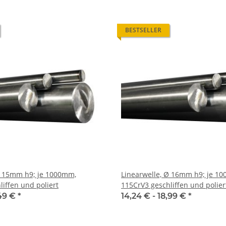
BESTSELLER
Ø 15mm h9; je 1000mm,
Linearwelle, Ø 16mm h9; je 1
iffen und poliert
115CrV3 geschliffen und polier
49 €
*
14,24 € -
18,99 €
*