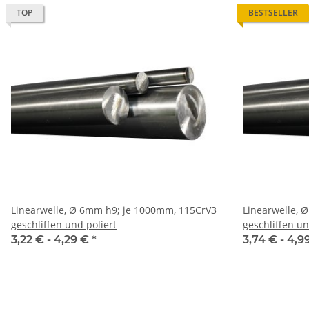
TOP
BESTSELLER
Linearwelle, Ø 6mm h9; je 1000mm, 115CrV3
Linearwelle, Ø 7mm h9; je 1000mm, 115Cr
geschliffen und poliert
geschliffen un
3,22 € -
4,29 €
*
3,74 € -
4,9