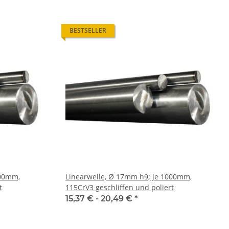
BESTSELLER
000mm,
Linearwelle, Ø 17mm h9; je 1000mm,
t
115CrV3 geschliffen und poliert
15,37 € -
20,49 €
*