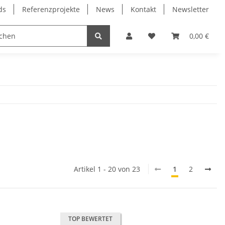
ds
Referenzprojekte
News
Kontakt
Newsletter
Frässpindeln
Lagertechnik
Lineartechnik
0,00 €
Artikel 1 - 20 von 23
1
2
TOP BEWERTET