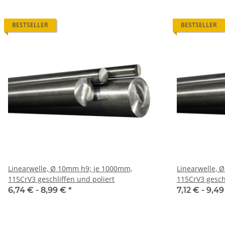
BESTSELLER
BESTSELLER
Linearwelle, Ø 10mm h9; je 1000mm,
Linearwelle, 
115CrV3 geschliffen und poliert
115CrV3 geschl
6,74 € -
8,99 €
*
7,12 € -
9,4