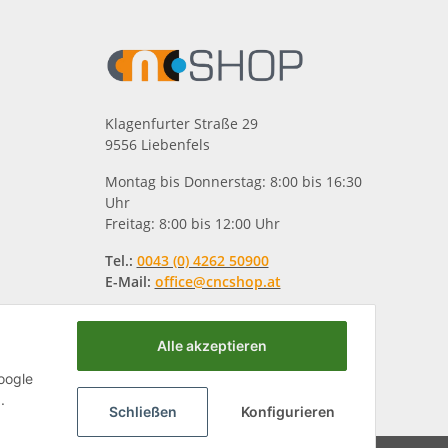
Klagenfurter Straße 29
9556 Liebenfels
Montag bis Donnerstag: 8:00 bis 16:30
Uhr
Freitag: 8:00 bis 12:00 Uhr
Tel.:
0043 (0) 4262 50900
E-Mail:
office@cncshop.at
Alle akzeptieren
oogle
.
Schließen
Konfigurieren