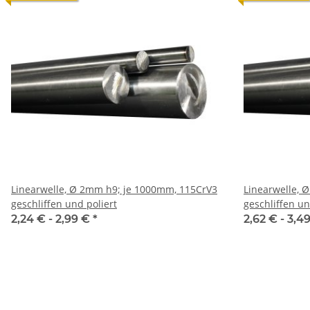
Linearwelle, Ø 2mm h9; je 1000mm, 115CrV3
Linearwelle, Ø 3mm h9; je 1000mm, 115Cr
geschliffen und poliert
geschliffen un
2,24 € -
2,99 €
*
2,62 € -
3,4