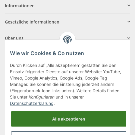
Informationen
Gesetzliche Informationen
Über uns
Wie wir Cookies & Co nutzen
Durch Klicken auf „Alle akzeptieren“ gestatten Sie den
Einsatz folgender Dienste auf unserer Website: YouTube,
Klagenfurter Straße 29
Vimeo, Google Analytics, Google Ads, Google Tag
9556 Liebenfels
Manager. Sie können die Einstellung jederzeit ändern
(Fingerabdruck-Icon links unten). Weitere Details finden
Montag bis Donnerstag: 8:00 bis 16:30 Uhr
Sie unter
Konfigurieren
und in unserer
Freitag: 8:00 bis 12:00 Uhr
Datenschutzerklärung
.
Tel.:
0043 (0) 4262 50900
Alle akzeptieren
E-Mail:
office@cncshop.at