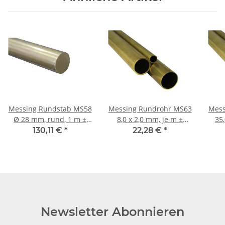
Messing Rundstab MS58
Messing Rundrohr MS63
Mess
Ø 28 mm, rund, 1 m ±
8,0 x 2,0 mm, je m ±
35,
5mm
5mm
130,11 €
*
22,28 €
*
Newsletter Abonnieren