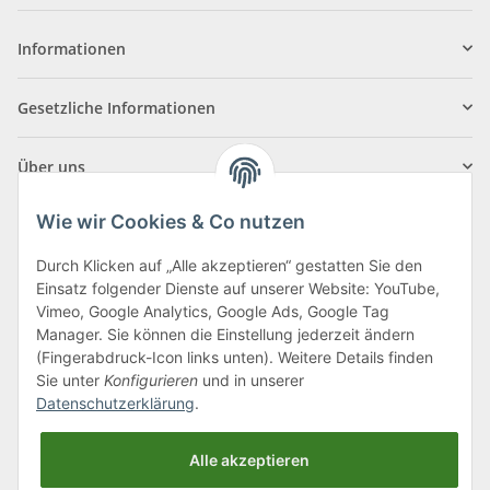
Informationen
Gesetzliche Informationen
Über uns
Wie wir Cookies & Co nutzen
Durch Klicken auf „Alle akzeptieren“ gestatten Sie den
Einsatz folgender Dienste auf unserer Website: YouTube,
Klagenfurter Straße 29
Vimeo, Google Analytics, Google Ads, Google Tag
9556 Liebenfels
Manager. Sie können die Einstellung jederzeit ändern
(Fingerabdruck-Icon links unten). Weitere Details finden
Montag bis Donnerstag: 8:00 bis 16:30 Uhr
Sie unter
Konfigurieren
und in unserer
Freitag: 8:00 bis 12:00 Uhr
Datenschutzerklärung
.
Tel.:
0043 (0) 4262 50900
Alle akzeptieren
E-Mail:
office@cncshop.at