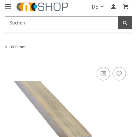
DE
1000 mm