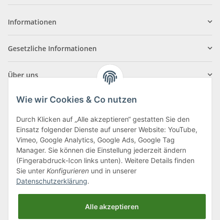
Informationen
Gesetzliche Informationen
Über uns
Wie wir Cookies & Co nutzen
Durch Klicken auf „Alle akzeptieren“ gestatten Sie den
Einsatz folgender Dienste auf unserer Website: YouTube,
Klagenfurter Straße 29
Vimeo, Google Analytics, Google Ads, Google Tag
9556 Liebenfels
Manager. Sie können die Einstellung jederzeit ändern
(Fingerabdruck-Icon links unten). Weitere Details finden
Montag bis Donnerstag: 8:00 bis 16:30 Uhr
Sie unter
Konfigurieren
und in unserer
Freitag: 8:00 bis 12:00 Uhr
Datenschutzerklärung
.
Tel.:
0043 (0) 4262 50900
Alle akzeptieren
E-Mail:
office@cncshop.at