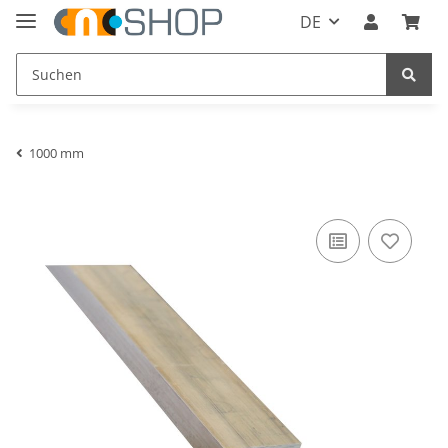
DE
1000 mm