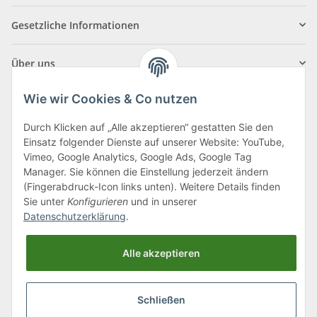
Gesetzliche Informationen
Über uns
Wie wir Cookies & Co nutzen
Durch Klicken auf „Alle akzeptieren“ gestatten Sie den
Einsatz folgender Dienste auf unserer Website: YouTube,
Klagenfurter Straße 29
Vimeo, Google Analytics, Google Ads, Google Tag
9556 Liebenfels
Manager. Sie können die Einstellung jederzeit ändern
(Fingerabdruck-Icon links unten). Weitere Details finden
Montag bis Donnerstag: 8:00 bis 16:30 Uhr
Sie unter
Konfigurieren
und in unserer
Freitag: 8:00 bis 12:00 Uhr
Datenschutzerklärung
.
Tel.:
0043 (0) 4262 50900
Alle akzeptieren
E-Mail:
office@cncshop.at
Schließen