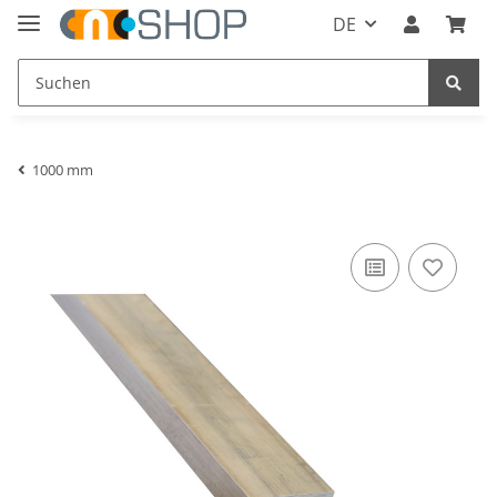
DE
1000 mm