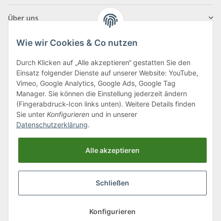
Über uns
Wie wir Cookies & Co nutzen
Durch Klicken auf „Alle akzeptieren“ gestatten Sie den
Einsatz folgender Dienste auf unserer Website: YouTube,
Klagenfurter Straße 29
Vimeo, Google Analytics, Google Ads, Google Tag
9556 Liebenfels
Manager. Sie können die Einstellung jederzeit ändern
(Fingerabdruck-Icon links unten). Weitere Details finden
Montag bis Donnerstag: 8:00 bis 16:30 Uhr
Sie unter
Konfigurieren
und in unserer
Freitag: 8:00 bis 12:00 Uhr
Datenschutzerklärung
.
Tel.:
0043 (0) 4262 50900
Alle akzeptieren
E-Mail:
office@cncshop.at
Schließen
* Alle Preise inkl. gesetzlicher USt., zzgl.
Versand
, zzgl.
Mindermengenzuschlag
Konfigurieren