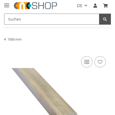
DE
1000 mm