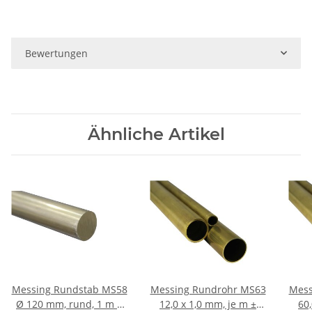
Bewertungen
Ähnliche Artikel
Messing Rundstab MS58
Messing Rundrohr MS63
Mess
Ø 120 mm, rund, 1 m ±
12,0 x 1,0 mm, je m ±
60,