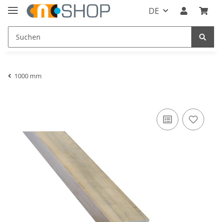
DE
1000 mm