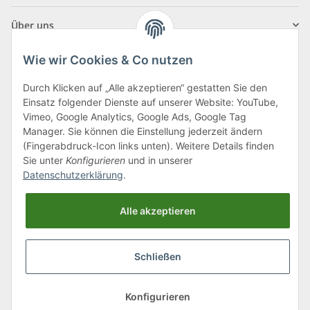
Über uns
Wie wir Cookies & Co nutzen
Durch Klicken auf „Alle akzeptieren“ gestatten Sie den
Einsatz folgender Dienste auf unserer Website: YouTube,
Klagenfurter Straße 29
Vimeo, Google Analytics, Google Ads, Google Tag
9556 Liebenfels
Manager. Sie können die Einstellung jederzeit ändern
(Fingerabdruck-Icon links unten). Weitere Details finden
Montag bis Donnerstag: 8:00 bis 16:30 Uhr
Sie unter
Konfigurieren
und in unserer
Freitag: 8:00 bis 12:00 Uhr
Datenschutzerklärung
.
Tel.:
0043 (0) 4262 50900
Alle akzeptieren
E-Mail:
office@cncshop.at
Schließen
* Alle Preise inkl. gesetzlicher USt., zzgl.
Versand
, zzgl.
Mindermengenzuschlag
Konfigurieren