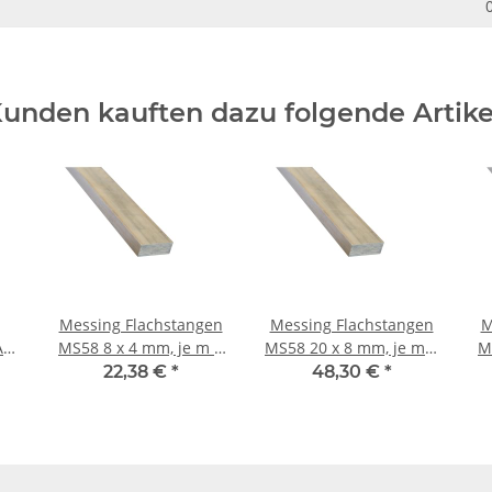
unden kauften dazu folgende Artike
Messing Flachstangen
Messing Flachstangen
M
MS58 8 x 4 mm, je m ±
MS58 20 x 8 mm, je m ±
MS58 3
5mm
5mm
22,38 €
*
48,30 €
*