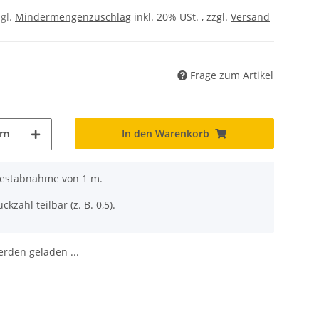
zgl.
Mindermengenzuschlag
inkl. 20% USt. , zzgl.
Versand
Frage zum Artikel
In den Warenkorb
m
ndestabnahme von 1 m.
ckzahl teilbar (z. B. 0,5).
den geladen ...