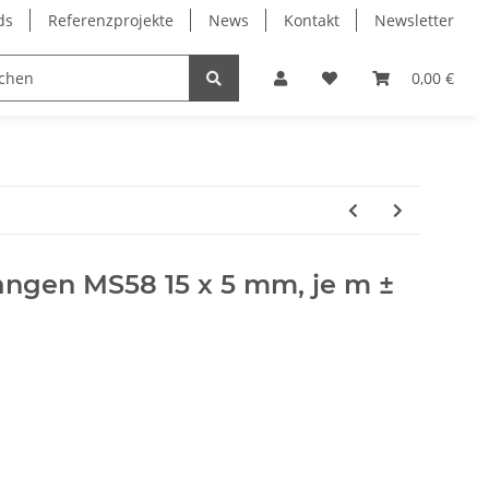
ds
Referenzprojekte
News
Kontakt
Newsletter
Frässpindeln
Lagertechnik
Lineartechnik
0,00 €
angen MS58 15 x 5 mm, je m ±