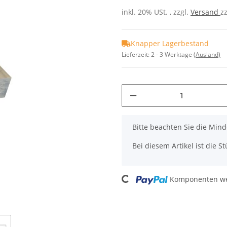
inkl. 20% USt. , zzgl.
Versand
z
Knapper Lagerbestand
Lieferzeit:
2 - 3 Werktage
(Ausland)
x
Bitte beachten Sie die Mi
Bei diesem Artikel ist die Stü
Loading...
Komponenten wer