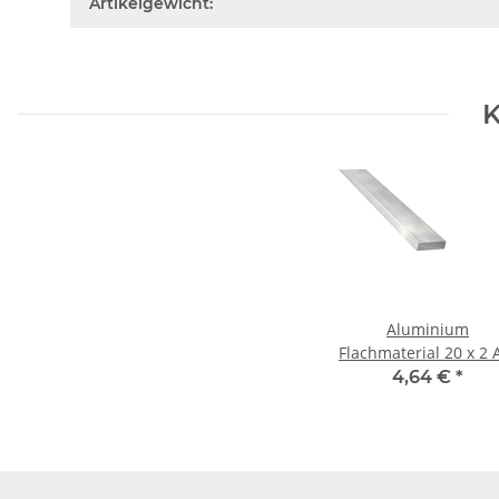
Artikelgewicht:
K
Aluminium
Flachmaterial 20 x 2 Alu
flach 1 m ± 5mm
4,64 €
*