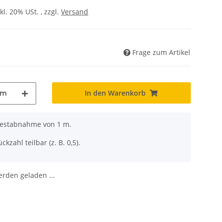
kl. 20% USt. , zzgl.
Versand
Frage zum Artikel
In den Warenkorb
m
ndestabnahme von 1 m.
ckzahl teilbar (z. B. 0,5).
den geladen ...