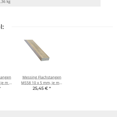
1,36
kg
l:
tangen
Messing Flachstangen
MS58 10 x 5 mm, je m ±
5mm
*
25,45 €
*