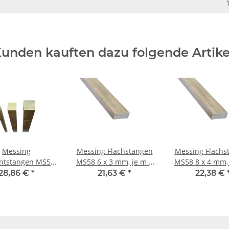
unden kauften dazu folgende Artike
Messing
Messing Flachstangen
Messing Flachs
antstangen MS58
MS58 6 x 3 mm, je m ±
MS58 8 x 4 mm, je m ±
 10 mm, je m ±
5mm
5mm
28,86 €
*
21,63 €
*
22,38 €
5mm