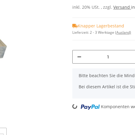
inkl. 20% USt. , zzgl.
Versand
in
Knapper Lagerbestand
Lieferzeit:
2 - 3 Werktage
(Ausland)
x
Bitte beachten Sie die Mi
Bei diesem Artikel ist die Stü
Loading...
Komponenten wer