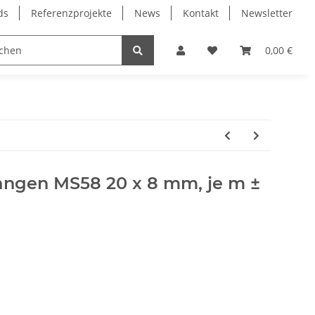
ds
Referenzprojekte
News
Kontakt
Newsletter
Frässpindeln
Lagertechnik
Lineartechnik
0,00 €
angen MS58 20 x 8 mm, je m ±