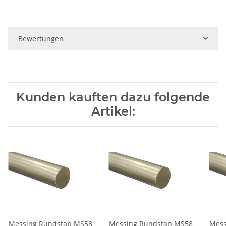
Bewertungen
Kunden kauften dazu folgende
Artikel:
Messing Rundstab MS58
Messing Rundstab MS58
Mess