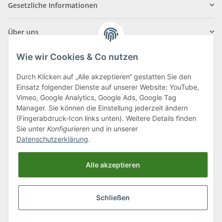
Gesetzliche Informationen
Über uns
Wie wir Cookies & Co nutzen
Durch Klicken auf „Alle akzeptieren“ gestatten Sie den
Einsatz folgender Dienste auf unserer Website: YouTube,
Klagenfurter Straße 29
Vimeo, Google Analytics, Google Ads, Google Tag
9556 Liebenfels
Manager. Sie können die Einstellung jederzeit ändern
(Fingerabdruck-Icon links unten). Weitere Details finden
Montag bis Donnerstag: 8:00 bis 16:30 Uhr
Sie unter
Konfigurieren
und in unserer
Freitag: 8:00 bis 12:00 Uhr
Datenschutzerklärung
.
Tel.:
0043 (0) 4262 50900
Alle akzeptieren
E-Mail:
office@cncshop.at
Schließen