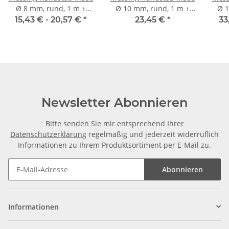
Ø 8 mm, rund, 1 m ±
Ø 10 mm, rund, 1 m ±
Ø 14 mm, rund, 1 m ±
5mm
5mm
15,43 € -
20,57 €
*
23,45 €
*
33
Newsletter Abonnieren
Bitte senden Sie mir entsprechend Ihrer
Datenschutzerklärung
regelmäßig und jederzeit widerruflich
Informationen zu Ihrem Produktsortiment per E-Mail zu.
Abonnieren
Informationen