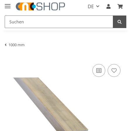
DE
1000 mm