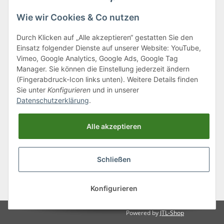
Wie wir Cookies & Co nutzen
Durch Klicken auf „Alle akzeptieren“ gestatten Sie den
Einsatz folgender Dienste auf unserer Website: YouTube,
Klagenfurter Straße 29
Vimeo, Google Analytics, Google Ads, Google Tag
9556 Liebenfels
Manager. Sie können die Einstellung jederzeit ändern
(Fingerabdruck-Icon links unten). Weitere Details finden
Montag bis Donnerstag: 8:00 bis 16:30 Uhr
Sie unter
Konfigurieren
und in unserer
Freitag: 8:00 bis 12:00 Uhr
Datenschutzerklärung
.
Tel.:
0043 (0) 4262 50900
Alle akzeptieren
E-Mail:
office@cncshop.at
Schließen
* Alle Preise inkl. gesetzlicher USt., zzgl.
Versand
, zzgl.
Mindermengenzuschlag
Konfigurieren
Powered by
JTL-Shop