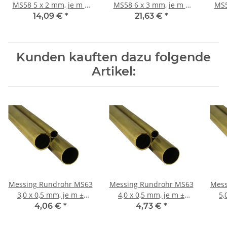
MS58 5 x 2 mm, je m ±
MS58 6 x 3 mm, je m ±
MS58 8 x 2 mm
5mm
5mm
14,09 €
*
21,63 €
*
Kunden kauften dazu folgende
Artikel:
Messing Rundrohr MS63
Messing Rundrohr MS63
Mess
3,0 x 0,5 mm, je m ±
4,0 x 0,5 mm, je m ±
5,
5mm
5mm
4,06 €
*
4,73 €
*