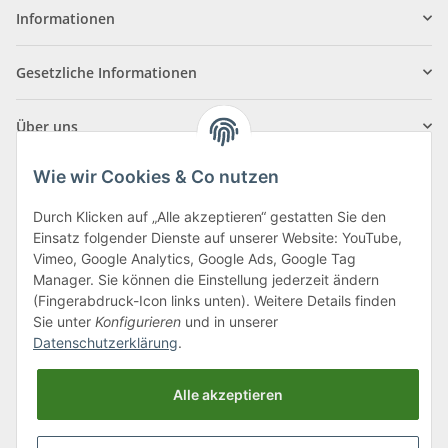
Informationen
Gesetzliche Informationen
Über uns
Wie wir Cookies & Co nutzen
Durch Klicken auf „Alle akzeptieren“ gestatten Sie den
Einsatz folgender Dienste auf unserer Website: YouTube,
Klagenfurter Straße 29
Vimeo, Google Analytics, Google Ads, Google Tag
9556 Liebenfels
Manager. Sie können die Einstellung jederzeit ändern
(Fingerabdruck-Icon links unten). Weitere Details finden
Montag bis Donnerstag: 8:00 bis 16:30 Uhr
Sie unter
Konfigurieren
und in unserer
Freitag: 8:00 bis 12:00 Uhr
Datenschutzerklärung
.
Tel.:
0043 (0) 4262 50900
Alle akzeptieren
E-Mail:
office@cncshop.at