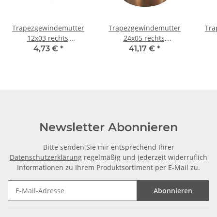
Trapezgewindemutter
Trapezgewindemutter
Tra
12x03 rechts,
24x05 rechts,
Automatenstahl, 6-kant
einbaufertige
Auto
4,73 €
*
41,17 €
*
Flanschmutter RG7
Newsletter Abonnieren
Bitte senden Sie mir entsprechend Ihrer
Datenschutzerklärung
regelmäßig und jederzeit widerruflich
Informationen zu Ihrem Produktsortiment per E-Mail zu.
Abonnieren