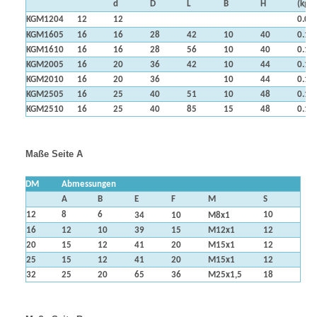
d
D
L
B
H
(kg)
KGM1204
12
12
0.06
KGM1605
16
16
28
42
10
40
0.10
KGM1610
16
16
28
56
10
40
0.10
KGM2005
16
20
36
42
10
44
0.15
KGM2010
16
20
36
10
44
0.15
KGM2505
16
25
40
51
10
48
0.15
KGM2510
16
25
40
85
15
48
0.15
Maße Seite A
DM
Abmessungen
A
B
E
F
M
S
12
8
6
10
34
10
M8x1
16
12
10
39
15
M12x1
12
20
15
12
41
20
M15x1
12
25
15
12
41
20
M15x1
12
32
25
20
65
36
M25x1,5
18