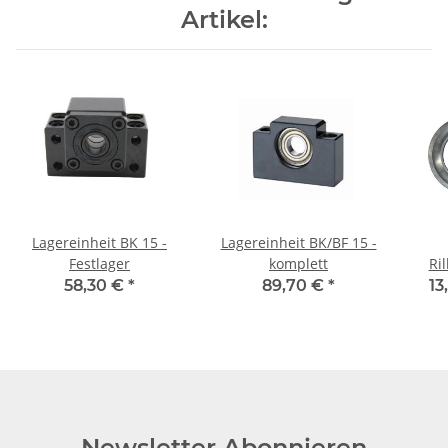
Artikel:
Lagereinheit BK 15 -
Lagereinheit BK/BF 15 -
Festlager
komplett
Ri
58,30 €
*
89,70 €
*
13
Newsletter Abonnieren