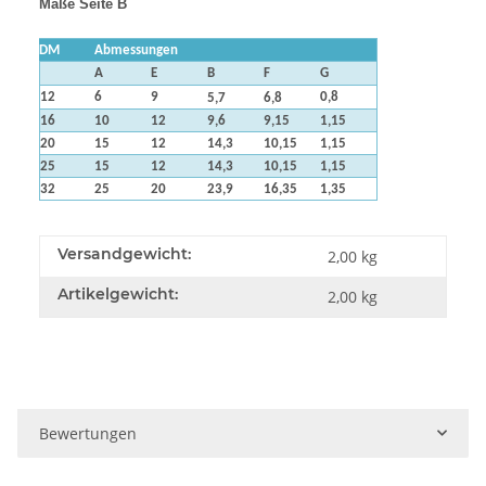
Maße Seite B
DM
Abmessungen
A
E
B
F
G
12
6
9
0,8
5,7
6,8
16
10
12
9,6
9,15
1,15
20
15
12
14,3
10,15
1,15
25
15
12
14,3
10,15
1,15
32
25
20
23,9
16,35
1,35
Versandgewicht:
2,00 kg
Artikelgewicht:
2,00
kg
Bewertungen