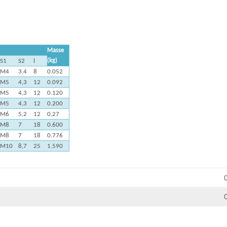
Masse
(kg)
S1
S2
l
M4
3,4
8
0.052
M5
4,3
12
0.092
M5
4,3
12
0.120
M5
4,3
12
0.200
M6
5,2
12
0,27
M8
7
18
0.600
M8
7
18
0.776
M10
8,7
25
1.590