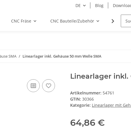
DE
Blog
Downloa
CNC Fräse
CNC Bauteile/Zubehör
Elektro
häuse SMA
Linearlager inkl. Gehäuse 50 mm Welle SMA
Linearlager ink
Artikelnummer:
54761
GTIN:
30366
Kategorie:
Linearlager mit Ge
64,86 €