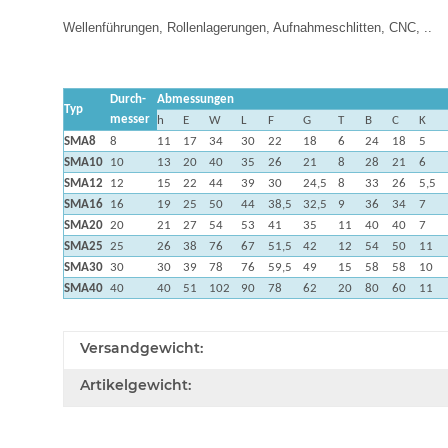
Wellenführungen, Rollenlagerungen, Aufnahmeschlitten, CNC, ..
Durch-
Abmessungen
Typ
messer
h
E
W
L
F
G
T
B
C
K
SMA8
8
11
17
34
30
22
18
6
24
18
5
SMA10
10
13
20
40
35
26
21
8
28
21
6
SMA12
12
15
22
44
39
30
24,5
8
33
26
5,5
SMA16
16
19
25
50
44
38,5
32,5
9
36
34
7
SMA20
20
21
27
54
53
41
35
11
40
40
7
SMA25
25
26
38
76
67
51,5
42
12
54
50
11
SMA30
30
30
39
78
76
59,5
49
15
58
58
10
SMA40
40
40
51
102
90
78
62
20
80
60
11
Versandgewicht:
Artikelgewicht: