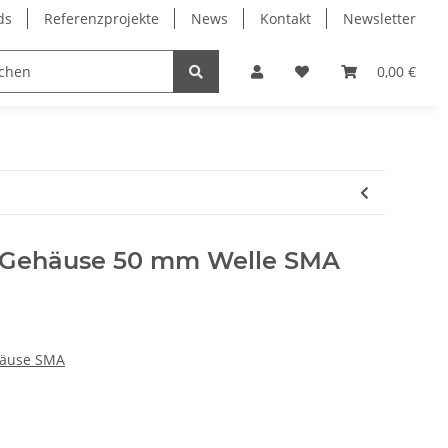
ds
Referenzprojekte
News
Kontakt
Newsletter
Frässpindeln
Lagertechnik
Lineartechnik
0,00 €
l. Gehäuse 50 mm Welle SMA
häuse SMA