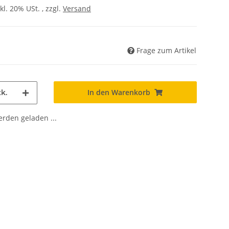
kl. 20% USt. , zzgl.
Versand
Frage zum Artikel
In den Warenkorb
k.
den geladen ...