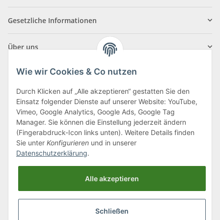
Gesetzliche Informationen
Über uns
Wie wir Cookies & Co nutzen
Durch Klicken auf „Alle akzeptieren“ gestatten Sie den
Einsatz folgender Dienste auf unserer Website: YouTube,
Klagenfurter Straße 29
Vimeo, Google Analytics, Google Ads, Google Tag
9556 Liebenfels
Manager. Sie können die Einstellung jederzeit ändern
(Fingerabdruck-Icon links unten). Weitere Details finden
Montag bis Donnerstag: 8:00 bis 16:30 Uhr
Sie unter
Konfigurieren
und in unserer
Freitag: 8:00 bis 12:00 Uhr
Datenschutzerklärung
.
Tel.:
0043 (0) 4262 50900
Alle akzeptieren
E-Mail:
office@cncshop.at
Schließen