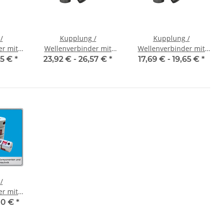
/
Kupplung /
Kupplung /
er mit
Wellenverbinder mit
Wellenverbinder mit
V-K 16
Klemmnaben WSV-K 16
Klemmnaben WSV-K 18
65 €
*
23,92 € -
26,57 €
*
17,69 € -
19,65 €
*
messer
Alu Innendurchmesser
Alu Innendurchmesser
7
frei wählbar!
5H7 / 5H7
/
er mit
CT-55C
10 €
*
messer