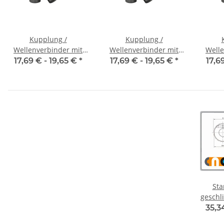
Kupplung /
Kupplung /
Wellenverbinder mit
Wellenverbinder mit
Welle
Klemmnaben WSV-K 16
Klemmnaben WSV-K 16
Klemm
17,69 € -
19,65 €
*
17,69 € -
19,65 €
*
17,6
Alu Innendurchmesser
Alu Innendurchmesser
Alu I
3H7 / 3H7
4H7 / 4H7
Sta
geschlitzt
35,3