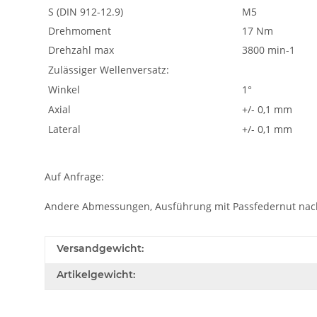
S (DIN 912-12.9)
M5
Drehmoment
17 Nm
Drehzahl max
3800 min-1
Zulässiger Wellenversatz:
Winkel
1°
Axial
+/- 0,1 mm
Lateral
+/- 0,1 mm
Auf Anfrage:
Andere Abmessungen, Ausführung mit Passfedernut nac
Versandgewicht:
Artikelgewicht: