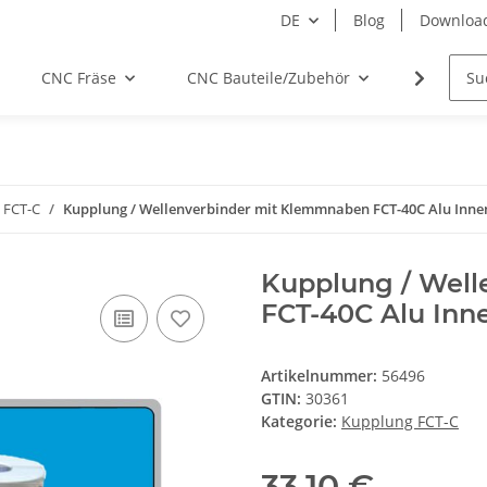
DE
Blog
Downloa
CNC Fräse
CNC Bauteile/Zubehör
Elektro
 FCT-C
Kupplung / Wellenverbinder mit Klemmnaben FCT-40C Alu Inne
Kupplung / Wel
FCT-40C Alu Inn
Artikelnummer:
56496
GTIN:
30361
Kategorie:
Kupplung FCT-C
33,10 €