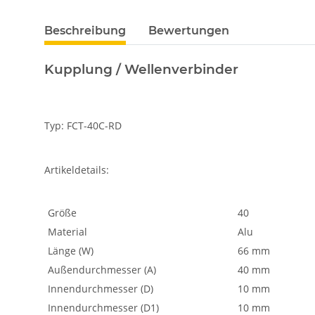
Beschreibung
Bewertungen
Kupplung / Wellenverbinder
Typ: FCT-40C-RD
Artikeldetails:
Größe
40
Material
Alu
Länge (W)
66 mm
Außendurchmesser (A)
40 mm
Innendurchmesser (D)
10 mm
Innendurchmesser (D1)
10 mm