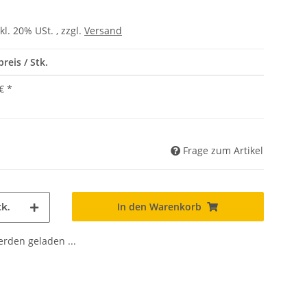
kl. 20% USt. , zzgl.
Versand
reis / Stk.
€
*
Frage zum Artikel
In den Warenkorb
k.
den geladen ...