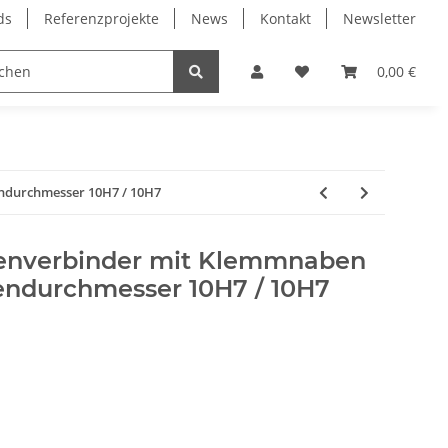
ds
Referenzprojekte
News
Kontakt
Newsletter
Frässpindeln
Lagertechnik
Lineartechnik
0,00 €
ndurchmesser 10H7 / 10H7
lenverbinder mit Klemmnaben
endurchmesser 10H7 / 10H7