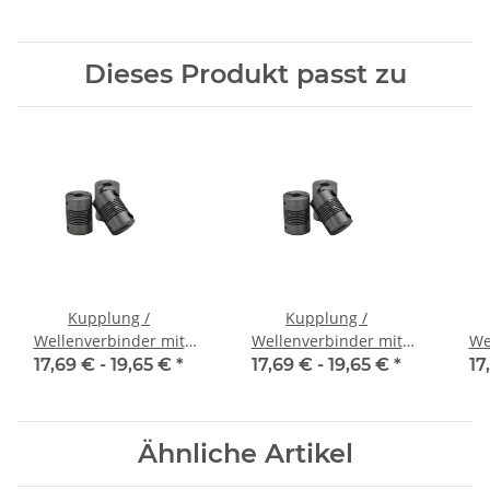
Alu Innendurchmesser
Alu Innendurchmesser
Alu
5H7 / 5H7
6,35H7 / 5H7
Dieses Produkt passt zu
Kupplung /
Kupplung /
Wellenverbinder mit
Wellenverbinder mit
We
Klemmnaben WSV-K 16
Klemmnaben WSV-K 16
Kle
17,69 € -
19,65 €
*
17,69 € -
19,65 €
*
17
Alu Innendurchmesser
Alu Innendurchmesser
Alu
3H7 / 3H7
4H7 / 4H7
Ähnliche Artikel