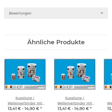
Bewertungen
Ähnliche Produkte
Kupplung /
Kupplung /
Wellenverbinder mit
Wellenverbinder mit
We
Klemmnaben FCT-20C
Klemmnaben FCT-20C
Kl
13,41 € -
14,90 €
*
13,41 € -
14,90 €
*
13