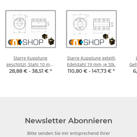
Starre Kupplung
Starre Kupplung geteilt,
geschlitzt, Stahl 10 mm,
Edelstahl 19 mm, je Stk.
Geh
je Stk.
28,88 € -
38,51 €
*
110,80 € -
147,73 €
*
6
Newsletter Abonnieren
Bitte senden Sie mir entsprechend Ihrer