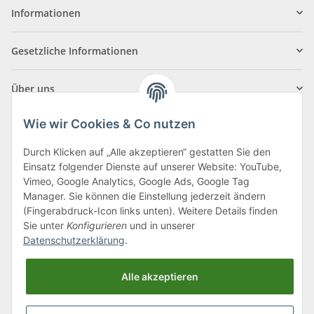
Informationen
Gesetzliche Informationen
Über uns
Wie wir Cookies & Co nutzen
Durch Klicken auf „Alle akzeptieren“ gestatten Sie den
Einsatz folgender Dienste auf unserer Website: YouTube,
Klagenfurter Straße 29
Vimeo, Google Analytics, Google Ads, Google Tag
9556 Liebenfels
Manager. Sie können die Einstellung jederzeit ändern
(Fingerabdruck-Icon links unten). Weitere Details finden
Montag bis Donnerstag: 8:00 bis 16:30 Uhr
Sie unter
Konfigurieren
und in unserer
Freitag: 8:00 bis 12:00 Uhr
Datenschutzerklärung
.
Tel.:
0043 (0) 4262 50900
Alle akzeptieren
E-Mail:
office@cncshop.at