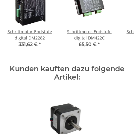
Schrittmotor-Endstufe
Schrittmotor-Endstufe
Sch
digital DM2282
digital DM422C
331,62 €
*
65,50 €
*
Kunden kauften dazu folgende
Artikel: