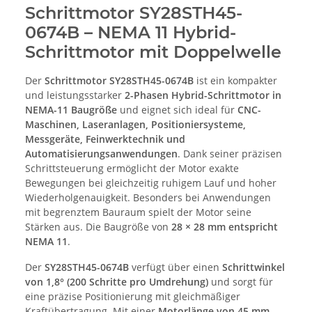
Schrittmotor SY28STH45-
0674B – NEMA 11 Hybrid-
Schrittmotor mit Doppelwelle
Der
Schrittmotor SY28STH45-0674B
ist ein kompakter
und leistungsstarker
2-Phasen Hybrid-Schrittmotor in
NEMA-11 Baugröße
und eignet sich ideal für
CNC-
Maschinen, Laseranlagen, Positioniersysteme,
Messgeräte, Feinwerktechnik und
Automatisierungsanwendungen
. Dank seiner präzisen
Schrittsteuerung ermöglicht der Motor exakte
Bewegungen bei gleichzeitig ruhigem Lauf und hoher
Wiederholgenauigkeit. Besonders bei Anwendungen
mit begrenztem Bauraum spielt der Motor seine
Stärken aus. Die Baugröße von
28 × 28 mm entspricht
NEMA 11
.
Der
SY28STH45-0674B
verfügt über einen
Schrittwinkel
von 1,8° (200 Schritte pro Umdrehung)
und sorgt für
eine präzise Positionierung mit gleichmäßiger
Kraftübertragung. Mit einer
Motorlänge von 45 mm