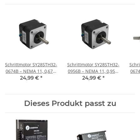
Schrittmotor SY28STH32-
Schrittmotor SY28STH32-
Schr
0674B – NEMA 11, 0,67A,
0956B – NEMA 11, 0,95A,
0674B - NEMA 
32 mm
32 mm
24,99 €
*
24,99 €
*
Dieses Produkt passt zu