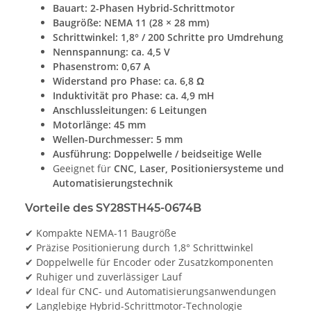
Bauart:
2-Phasen Hybrid-Schrittmotor
Baugröße:
NEMA 11 (28 × 28 mm)
Schrittwinkel:
1,8° / 200 Schritte pro Umdrehung
Nennspannung:
ca. 4,5 V
Phasenstrom:
0,67 A
Widerstand pro Phase:
ca. 6,8 Ω
Induktivität pro Phase:
ca. 4,9 mH
Anschlussleitungen:
6 Leitungen
Motorlänge:
45 mm
Wellen-Durchmesser:
5 mm
Ausführung:
Doppelwelle / beidseitige Welle
Geeignet für
CNC, Laser, Positioniersysteme und
Automatisierungstechnik
Vorteile des SY28STH45-0674B
✔ Kompakte NEMA-11 Baugröße
✔ Präzise Positionierung durch 1,8° Schrittwinkel
✔ Doppelwelle für Encoder oder Zusatzkomponenten
✔ Ruhiger und zuverlässiger Lauf
✔ Ideal für CNC- und Automatisierungsanwendungen
✔ Langlebige Hybrid-Schrittmotor-Technologie