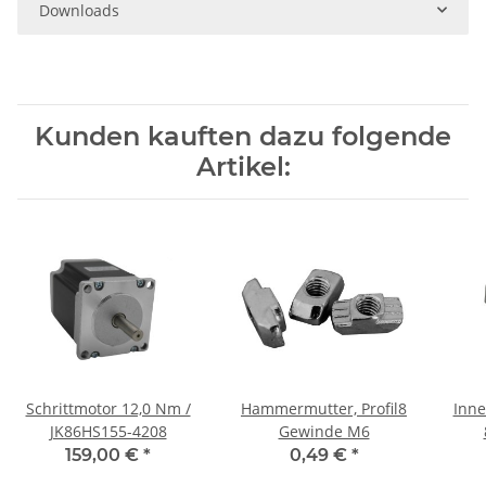
Downloads
Kunden kauften dazu folgende
Artikel:
Schrittmotor 12,0 Nm /
Hammermutter, Profil8
Inne
JK86HS155-4208
Gewinde M6
159,00 €
*
0,49 €
*