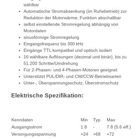
wählbar
Automatische Stromabsenkung (im Ruhebetrieb) zur
Reduktion der Motorwärme; Funktion abschaltbar
selbst einstellende Stromregelung abhängig von
Motordaten
sinusförmige Stromregelung
Eingangsfrequenz bis 300 kHz
Eingänge TTL kompatibel und optisch isoliert
16 wählbare Auflösungen (dezimal und binär), bis zu
51.200 Schritte/Umdrehung
Für 2-Phasen- und 4-Phasen-Motoren geeignet
Unterstützt PUL/DIR- und CW/CCW-Betriebsarten
Unter-, Überspannungsschutz, Überstromschutz
Elektrische Spezifikation:
Kenndaten
Min
Typ.
Max
Ausgangsstrom
1.8
-
7.8 (5.6 eff.)
Versorgungsspannung
+24
+68
+72