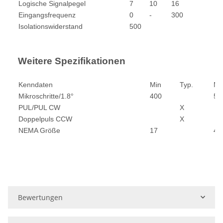
Logische Signalpegel
7
10
16
Eingangsfrequenz
0
-
300
Isolationswiderstand
500
Weitere Spezifikationen
Kenndaten
Min
Typ.
Ma
Mikroschritte/1.8°
400
51
PUL/PUL CW
X
Doppelpuls CCW
X
NEMA Größe
17
42
Bewertungen