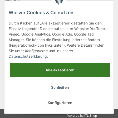
Wie wir Cookies & Co nutzen
Durch Klicken auf „Alle akzeptieren“ gestatten Sie den
Einsatz folgender Dienste auf unserer Website: YouTube,
Klagenfurter Straße 29
Vimeo, Google Analytics, Google Ads, Google Tag
9556 Liebenfels
Manager. Sie können die Einstellung jederzeit ändern
(Fingerabdruck-Icon links unten). Weitere Details finden
Montag bis Donnerstag: 8:00 bis 16:30 Uhr
Sie unter
Konfigurieren
und in unserer
Freitag: 8:00 bis 12:00 Uhr
Datenschutzerklärung
.
Tel.:
0043 (0) 4262 50900
Alle akzeptieren
E-Mail:
office@cncshop.at
Schließen
* Alle Preise inkl. gesetzlicher USt., zzgl.
Versand
, zzgl.
Mindermengenzuschlag
Konfigurieren
Powered by
JTL-Shop