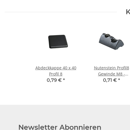
K
Abdeckkappe 40 x 40
Nutenstein Profil8
Profil 8
Gewinde M8 -
einschwenkbar mit
0,79 €
*
0,71 €
*
Kugel
Newsletter Abonnieren