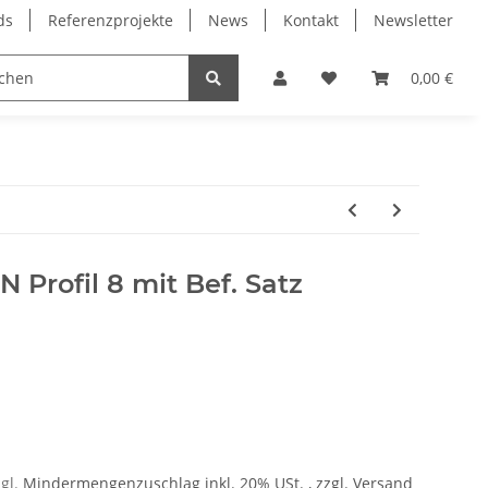
ds
Referenzprojekte
News
Kontakt
Newsletter
Frässpindeln
Lagertechnik
Lineartechnik
0,00 €
 Profil 8 mit Bef. Satz
zgl.
Mindermengenzuschlag
inkl. 20% USt. , zzgl.
Versand