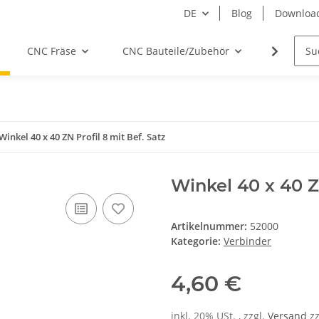
DE
Blog
Downloa
CNC Fräse
CNC Bauteile/Zubehör
Elektro
Winkel 40 x 40 ZN Profil 8 mit Bef. Satz
Winkel 40 x 40 ZN
Artikelnummer:
52000
Kategorie:
Verbinder
4,60 €
inkl. 20% USt. , zzgl.
Versand
z