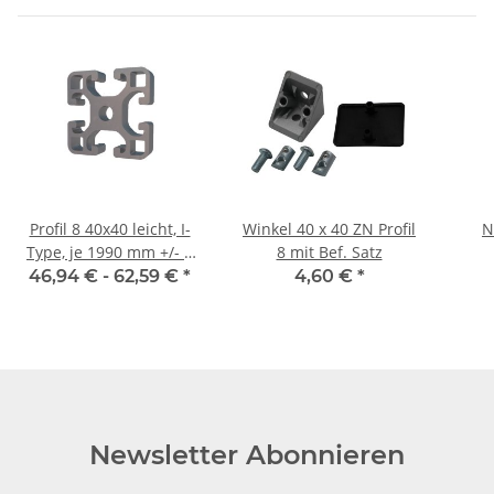
Profil 8 40x40 leicht, I-
Winkel 40 x 40 ZN Profil
N
Type, je 1990 mm +/- 5
8 mit Bef. Satz
mm
e
46,94 € -
62,59 €
*
4,60 €
*
Newsletter Abonnieren