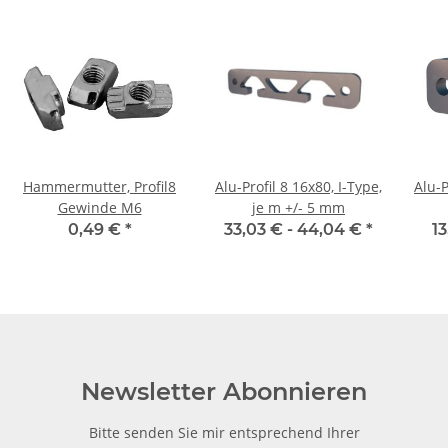
Hammermutter, Profil8
Alu-Profil 8 16x80, I-Type,
Alu-P
Gewinde M6
je m +/- 5 mm
0,49 €
*
33,03 € -
44,04 €
*
13
Newsletter Abonnieren
Bitte senden Sie mir entsprechend Ihrer