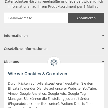
Datenschutzerklärung
regelmäßig und jederzeit widerruflich
Informationen zu Ihrem Produktsortiment per E-Mail zu.
Abonnieren
Informationen
Gesetzliche Informationen
Über uns
Wie wir Cookies & Co nutzen
Durch Klicken auf „Alle akzeptieren“ gestatten Sie den
Einsatz folgender Dienste auf unserer Website: YouTube,
Klagenfurter Straße 29
Vimeo, Google Analytics, Google Ads, Google Tag
9556 Liebenfels
Manager. Sie können die Einstellung jederzeit ändern
(Fingerabdruck-Icon links unten). Weitere Details finden
Montag bis Donnerstag: 8:00 bis 16:30 Uhr