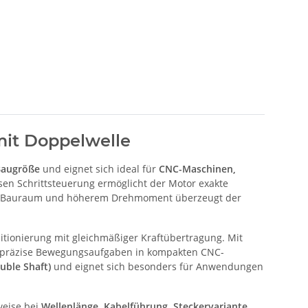
mit Doppelwelle
Baugröße
und eignet sich ideal für
CNC-Maschinen,
isen Schrittsteuerung ermöglicht der Motor exakte
em Bauraum und höherem Drehmoment überzeugt der
sitionierung mit gleichmäßiger Kraftübertragung. Mit
r präzise Bewegungsaufgaben in kompakten CNC-
uble Shaft)
und eignet sich besonders für Anwendungen
weise bei
Wellenlänge, Kabelführung, Steckervariante