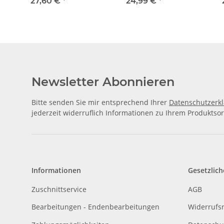
NEMA 11, 0,67A, 32 mm
NEMA 1
27,60 €
*
24,99 €
*
Newsletter Abonnieren
Bitte senden Sie mir entsprechend Ihrer
Datenschutzerk
jederzeit widerruflich Informationen zu Ihrem Produktsor
Informationen
Gesetzlich
Zuschnittservice
AGB
Bearbeitungen - Endenbearbeitungen
Widerrufs