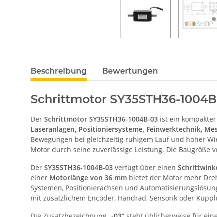
Beschreibung
Bewertungen
Schrittmotor SY35STH36-1004B
Der
Schrittmotor SY35STH36-1004B-03
ist ein kompakter
Laseranlagen, Positioniersysteme, Feinwerktechnik, 
Bewegungen bei gleichzeitig ruhigem Lauf und hoher 
Motor durch seine zuverlässige Leistung. Die Baugröße 
Der
SY35STH36-1004B-03
verfügt über einen
Schrittwink
einer
Motorlänge von 36 mm
bietet der Motor mehr Dre
Systemen, Positionierachsen und Automatisierungslösun
mit zusätzlichem Encoder, Handrad, Sensorik oder Kuppl
Die Zusatzbezeichnung
„-03“
steht üblicherweise für ein