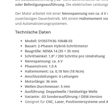
oder Befestigungsausführung
. Die elektrischen Leistu
Der Motor arbeitet mit einer
Nennspannung von ca. 4 V
zuverlässigen Dauerbetrieb. Mit einem
Haltemoment von
und Automatisierungssystemen.
Technische Daten
Modell:
SY35STH36-1004B-03
Bauart:
2-Phasen Hybrid-Schrittmotor
Baugröße:
NEMA 14 (35 × 35 mm)
Schrittwinkel:
1,8° / 200 Schritte pro Umdrehung
Nennspannung:
ca. 4 V
Phasenstrom:
1,0 A
Haltemoment:
ca. 0,18 Nm (18 Ncm)
Anschlussleitungen:
4 Leitungen
Motorlänge:
36 mm
Wellen-Durchmesser:
5 mm
Ausführung:
Doppelwelle / beidseitige Welle
Variante:
-03 Sonderausführung / OEM-Version
Geeignet für
CNC, Laser, Positioniersysteme und 