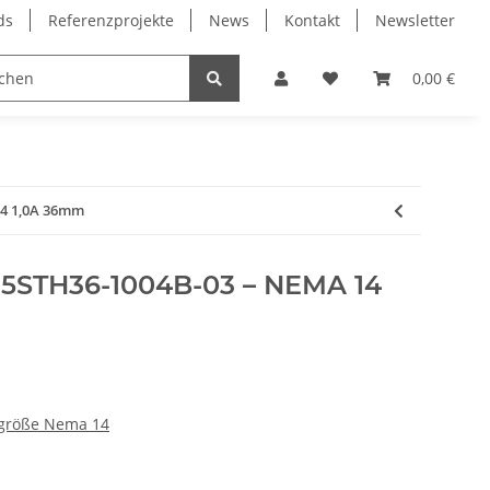
ds
Referenzprojekte
News
Kontakt
Newsletter
Frässpindeln
Lagertechnik
Lineartechnik
0,00 €
14 1,0A 36mm
35STH36-1004B-03 – NEMA 14
ugröße Nema 14