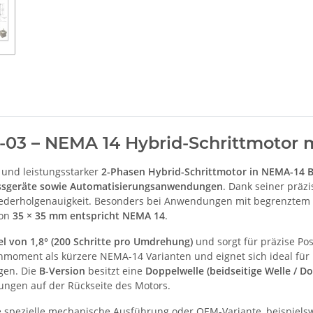
-03 – NEMA 14 Hybrid-Schrittmotor 
 und leistungsstarker
2-Phasen Hybrid-Schrittmotor in NEMA-14 
Messgeräte sowie Automatisierungsanwendungen
. Dank seiner präz
Wiederholgenauigkeit. Besonders bei Anwendungen mit begrenzt
von
35 × 35 mm entspricht NEMA 14
.
el von 1,8° (200 Schritte pro Umdrehung)
und sorgt für präzise Po
hmoment als kürzere NEMA-14 Varianten und eignet sich ideal fü
gen. Die
B-Version
besitzt eine
Doppelwelle (beidseitige Welle / Do
ungen auf der Rückseite des Motors.
e spezielle mechanische Ausführung oder OEM-Variante, beispiels