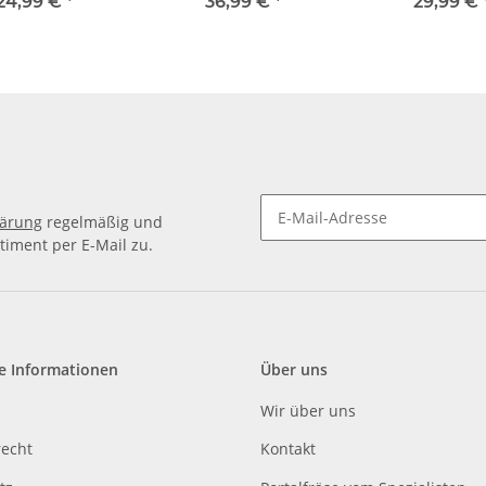
1, 0,95A, 32 mm
NEMA 11, 0,95A, 32 mm
NEMA 11, 0,95A
24,99 €
*
36,99 €
*
29,99 €
lärung
regelmäßig und
timent per E-Mail zu.
e Informationen
Über uns
Wir über uns
recht
Kontakt