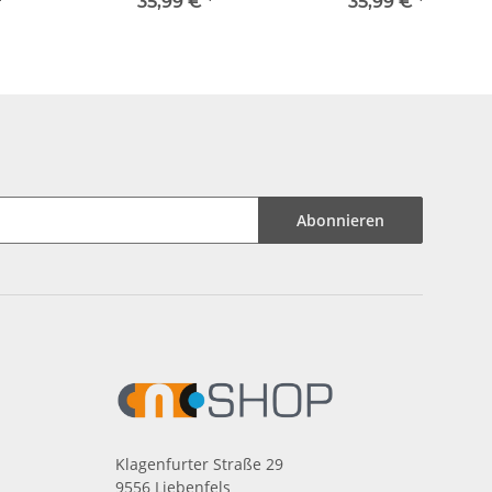
, 32 mm
NEMA 11, 0,67A.
NEMA 11, 0,95A, 50,5
*
35,99 €
*
35,99 €
*
50,5mm
mm
Abonnieren
Klagenfurter Straße 29
9556 Liebenfels