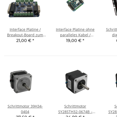
Interface Platine /
Interface Platine ohne
Schri
Breakout-Board zum
paralleles Kabel /
di
Anschluss an PC
Breakout-Board zum
21,00 €
*
19,00 €
*
Anschluss an PC
Schrittmotor 39H34-
Schrittmotor
S
0404
SY28STH32-0674B –
SY28