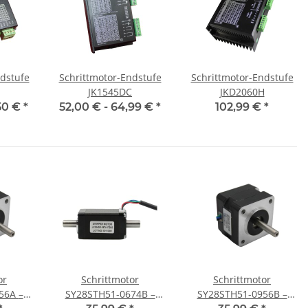
dstufe
Schrittmotor-Endstufe
Schrittmotor-Endstufe
JK1545DC
JKD2060H
50 €
*
52,00 € -
64,99 €
*
102,99 €
*
or
Schrittmotor
Schrittmotor
6A –
SY28STH51-0674B –
SY28STH51-0956B –