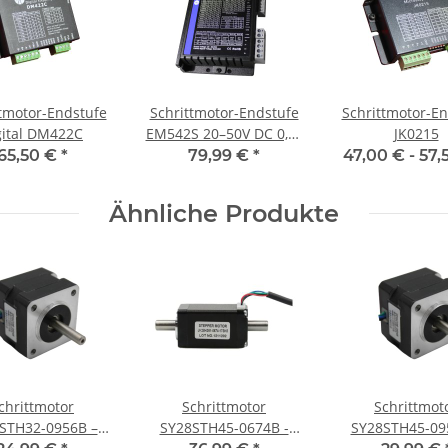
ttmotor-Endstufe
Schrittmotor-Endstufe
Schrittmotor-En
gital DM422C
EM542S 20–50V DC 0,5–
JK0215
4,2A
65,50 €
*
79,99 €
*
47,00 € -
57,
Ähnliche Produkte
chrittmotor
Schrittmotor
Schrittmot
STH32-0956B –
SY28STH45-0674B -
SY28STH45-095