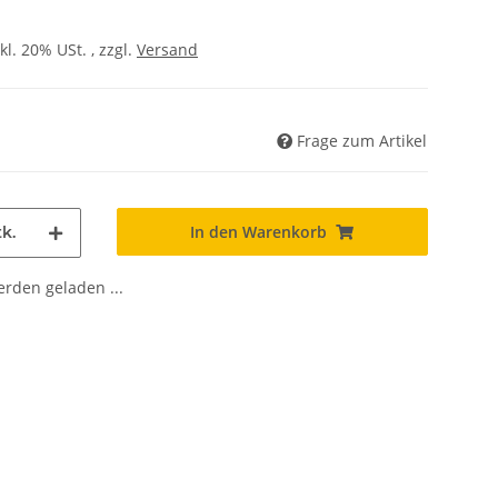
kl. 20% USt. , zzgl.
Versand
Frage zum Artikel
In den Warenkorb
k.
den geladen ...