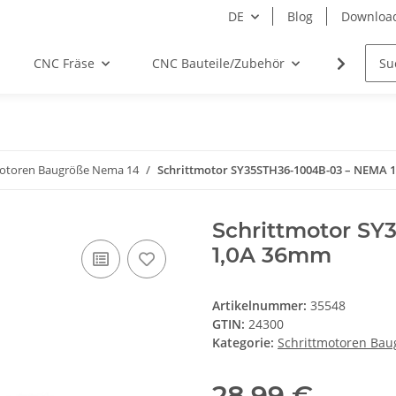
DE
Blog
Downloa
CNC Fräse
CNC Bauteile/Zubehör
Elektro
motoren Baugröße Nema 14
Schrittmotor SY35STH36-1004B-03 – NEMA 
Schrittmotor SY
1,0A 36mm
Artikelnummer:
35548
GTIN:
24300
Kategorie:
Schrittmotoren Ba
28,99 €