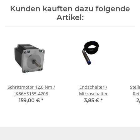
Kunden kauften dazu folgende
Artikel:
Schrittmotor 12,0 Nm /
Endschalter /
Stel
JK86HS155-4208
Mikroschalter
Rei
159,00 €
*
3,85 €
*
2