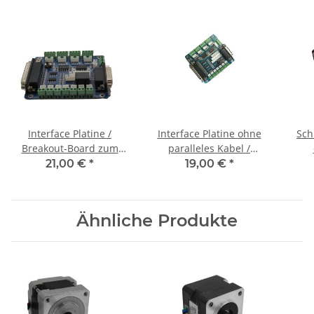
Interface Platine /
Interface Platine ohne
Sch
Breakout-Board zum
paralleles Kabel /
Anschluss an PC
Breakout-Board zum
21,00 €
*
19,00 €
*
Anschluss an PC
Ähnliche Produkte