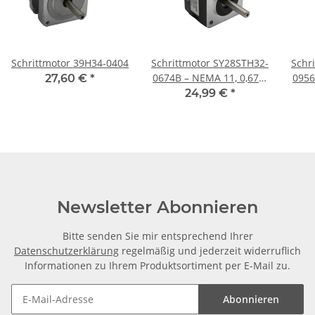
Schrittmotor 39H34-0404
Schrittmotor SY28STH32-
Schr
0674B – NEMA 11, 0,67A,
0956
27,60 €
*
32 mm
24,99 €
*
Newsletter Abonnieren
Bitte senden Sie mir entsprechend Ihrer
Datenschutzerklärung
regelmäßig und jederzeit widerruflich
Informationen zu Ihrem Produktsortiment per E-Mail zu.
Abonnieren