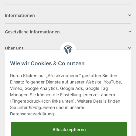
Informationen
Gesetzliche Informationen
Über uns
Wie wir Cookies & Co nutzen
Durch Klicken auf „Alle akzeptieren“ gestatten Sie den
Einsatz folgender Dienste auf unserer Website: YouTube,
Klagenfurter Straße 29
Vimeo, Google Analytics, Google Ads, Google Tag
9556 Liebenfels
Manager. Sie können die Einstellung jederzeit ändern
(Fingerabdruck-Icon links unten). Weitere Details finden
Montag bis Donnerstag: 8:00 bis 16:30 Uhr
Sie unter
Konfigurieren
und in unserer
Freitag: 8:00 bis 12:00 Uhr
Datenschutzerklärung
.
Tel.:
0043 (0) 4262 50900
Alle akzeptieren
E-Mail:
office@cncshop.at