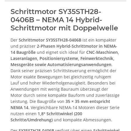
Schrittmotor SY35STH28-
0406B – NEMA 14 Hybrid-
Schrittmotor mit Doppelwelle
Der
Schrittmotor SY35STH28-0406B
ist ein kompakter
und präziser
2-Phasen Hybrid-Schrittmotor in NEMA-
14 Baugröße
und eignet sich ideal für
CNC-Maschinen,
Laseranlagen, Positioniersysteme, Feinwerktechnik,
Messgeräte sowie Automatisierungsanwendungen
.
Dank seiner präzisen Schrittsteuerung ermöglicht der
Motor exakte Bewegungen bei gleichzeitig ruhigem
Lauf und hoher Wiederholgenauigkeit. Besonders bei
Anwendungen mit wenig Bauraum überzeugt der
Motor durch seine kompakte Bauform und zuverlässige
Leistung. Die Baugröße von
35 × 35 mm entspricht
NEMA 14
. Vergleichbare NEMA-14 Motoren dieser Serie
nutzen einen
1,8° Schrittwinkel (200
Schritte/Umdrehung)
und kompakte Abmessungen.
Der
SY35STH28-0406B
verfügt über einen
Schrittwinkel