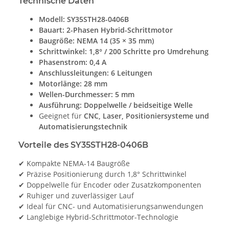
Technische Daten
Modell:
SY35STH28-0406B
Bauart:
2-Phasen Hybrid-Schrittmotor
Baugröße:
NEMA 14 (35 × 35 mm)
Schrittwinkel:
1,8° / 200 Schritte pro Umdrehung
Phasenstrom:
0,4 A
Anschlussleitungen:
6 Leitungen
Motorlänge:
28 mm
Wellen-Durchmesser:
5 mm
Ausführung:
Doppelwelle / beidseitige Welle
Geeignet für
CNC, Laser, Positioniersysteme und
Automatisierungstechnik
Vorteile des SY35STH28-0406B
✔ Kompakte NEMA-14 Baugröße
✔ Präzise Positionierung durch 1,8° Schrittwinkel
✔ Doppelwelle für Encoder oder Zusatzkomponenten
✔ Ruhiger und zuverlässiger Lauf
✔ Ideal für CNC- und Automatisierungsanwendungen
✔ Langlebige Hybrid-Schrittmotor-Technologie