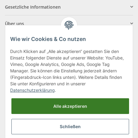
Gesetzliche Informationen
Über uns
Wie wir Cookies & Co nutzen
Durch Klicken auf „Alle akzeptieren“ gestatten Sie den
Einsatz folgender Dienste auf unserer Website: YouTube,
Klagenfurter Straße 29
Vimeo, Google Analytics, Google Ads, Google Tag
9556 Liebenfels
Manager. Sie können die Einstellung jederzeit ändern
(Fingerabdruck-Icon links unten). Weitere Details finden
Montag bis Donnerstag: 8:00 bis 16:30 Uhr
Sie unter
Konfigurieren
und in unserer
Freitag: 8:00 bis 12:00 Uhr
Datenschutzerklärung
.
Tel.:
0043 (0) 4262 50900
Alle akzeptieren
E-Mail:
office@cncshop.at
Schließen