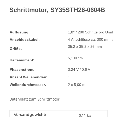
Schrittmotor,
SY35STH26-0604B
Auflösung
:
1,8° / 200 Schritte pro Umdr
Anschlusskabel:
4 Anschlüsse ca. 300 mm lan
35,2 x 35,2 x 26 mm
Größe:
5,1 N cm
Haltemoment:
Phasenstrom:
3,24 V / 0,6 A
Anzahl Wellenenden:
1
Wellendurchmesser:
2 x 5,00 mm
Datenblatt zum
Schrittmotor
Versandgewicht:
0,11 kg