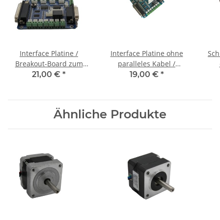
Interface Platine /
Interface Platine ohne
Sch
Breakout-Board zum
paralleles Kabel /
Anschluss an PC
Breakout-Board zum
21,00 €
*
19,00 €
*
Anschluss an PC
Ähnliche Produkte