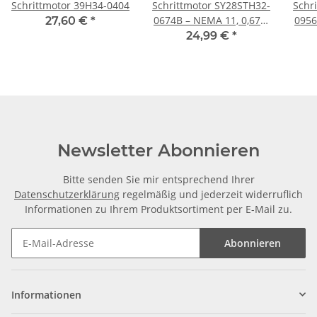
Schrittmotor 39H34-0404
Schrittmotor SY28STH32-
Schr
0674B – NEMA 11, 0,67A,
0956
27,60 €
*
32 mm
24,99 €
*
Newsletter Abonnieren
Bitte senden Sie mir entsprechend Ihrer
Datenschutzerklärung
regelmäßig und jederzeit widerruflich
Informationen zu Ihrem Produktsortiment per E-Mail zu.
Abonnieren
Informationen