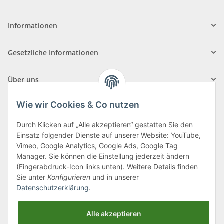
Informationen
Gesetzliche Informationen
Über uns
Wie wir Cookies & Co nutzen
Durch Klicken auf „Alle akzeptieren“ gestatten Sie den
Einsatz folgender Dienste auf unserer Website: YouTube,
Klagenfurter Straße 29
Vimeo, Google Analytics, Google Ads, Google Tag
9556 Liebenfels
Manager. Sie können die Einstellung jederzeit ändern
(Fingerabdruck-Icon links unten). Weitere Details finden
Montag bis Donnerstag: 8:00 bis 16:30 Uhr
Sie unter
Konfigurieren
und in unserer
Freitag: 8:00 bis 12:00 Uhr
Datenschutzerklärung
.
Tel.:
0043 (0) 4262 50900
Alle akzeptieren
E-Mail:
office@cncshop.at