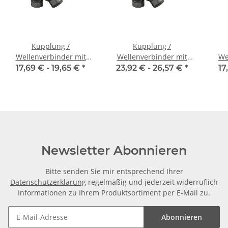
Kupplung /
Kupplung /
Wellenverbinder mit
Wellenverbinder mit
We
Klemmnaben WSV-K 18
Klemmnaben WSV-K 18
Kle
17,69 € -
19,65 €
*
23,92 € -
26,57 €
*
17
Alu Innendurchmesser
Alu Innendurchmesser
Alu
6,35H7 / 6H7
frei wählbar!
Newsletter Abonnieren
Bitte senden Sie mir entsprechend Ihrer
Datenschutzerklärung
regelmäßig und jederzeit widerruflich
Informationen zu Ihrem Produktsortiment per E-Mail zu.
Abonnieren