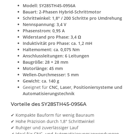
Modell:
SY28STH45-0956A
Bauart:
2-Phasen Hybrid-Schrittmotor
Schrittwinkel:
1,8° / 200 Schritte pro Umdrehung
Nennspannung:
3,4 V
Phasenstrom:
0,95 A
Widerstand pro Phase:
3,4 Ω
Induktivität pro Phase:
ca. 1,2 mH
Haltemoment:
ca. 0,075 Nm
Anschlussleitungen:
6 Leitungen
Baugröße:
28 × 28 mm
Motorlänge:
45 mm
Wellen-Durchmesser:
5 mm
Gewicht:
ca. 140 g
Geeignet für
CNC, Laser, Positioniersysteme und
Automatisierungstechnik
Vorteile des SY28STH45-0956A
✔ Kompakte Bauform für wenig Bauraum
✔ Hohe Präzision durch 1,8° Schrittwinkel
✔ Ruhiger und zuverlässiger Lauf
✔ Ideal für CNC- und Automatisierungsanwendungen