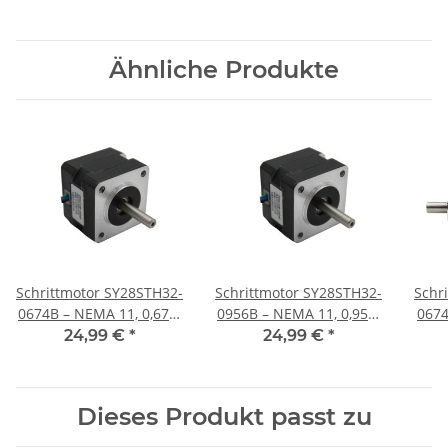
Ähnliche Produkte
Schrittmotor SY28STH32-
Schrittmotor SY28STH32-
Schr
0674B – NEMA 11, 0,67A,
0956B – NEMA 11, 0,95A,
0674B - NEMA 
32 mm
32 mm
24,99 €
*
24,99 €
*
Dieses Produkt passt zu