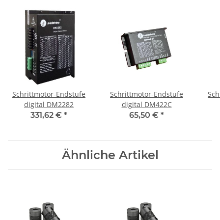
Schrittmotor-Endstufe
Schrittmotor-Endstufe
Sch
digital DM2282
digital DM422C
331,62 €
*
65,50 €
*
Ähnliche Artikel