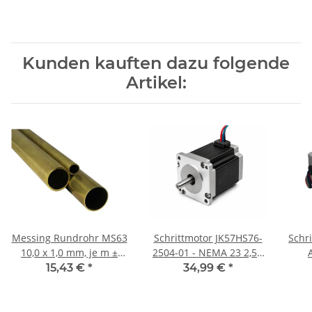
Kunden kauften dazu folgende
Artikel:
Messing Rundrohr MS63
Schrittmotor JK57HS76-
Schrittmo
10,0 x 1,0 mm, je m ±
2504-01 - NEMA 23 2,5A
5mm
76mm
15,43 €
*
34,99 €
*