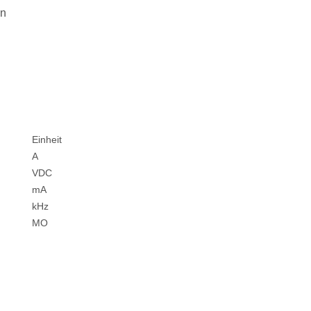
en
Einheit
)
A
VDC
mA
kHz
MO