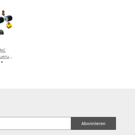
CNC
euerung
Motoren
€
*
Abonnieren