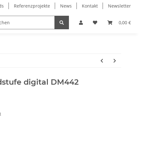
ds
Referenzprojekte
News
Kontakt
Newsletter
Frässpindeln
Lagertechnik
Lineartechnik
0,00 €
dstufe digital DM442
n