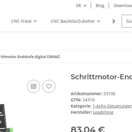
DE
Blog
Downloa
CNC Fräse
CNC Bauteile/Zubehör
Elektro
rittmotor-Endstufe digital DM442
Schrittmotor-En
Artikelnummer:
53100
GTIN:
24310
Kategorie:
1-Achs-Steuerunge
Hersteller:
Leadshine
83,04 €