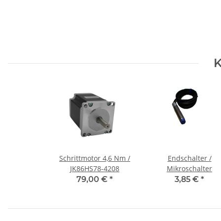
K
Schrittmotor 4,6 Nm /
Endschalter /
JK86HS78-4208
Mikroschalter
79,00 €
*
3,85 €
*