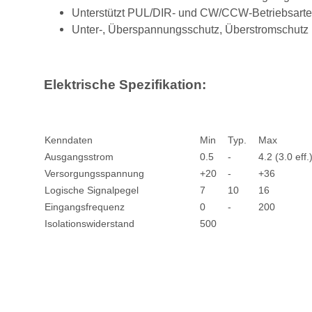
Unterstützt PUL/DIR- und CW/CCW-Betriebsart
Unter-, Überspannungsschutz, Überstromschutz
Elektrische Spezifikation:
Kenndaten
Min
Typ.
Max
Ausgangsstrom
0.5
-
4.2 (3.0 eff.
Versorgungsspannung
+20
-
+36
Logische Signalpegel
7
10
16
Eingangsfrequenz
0
-
200
Isolationswiderstand
500