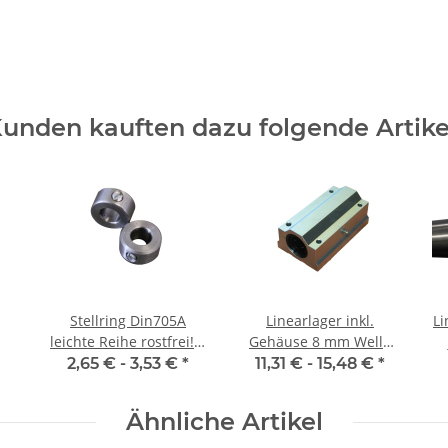
unden kauften dazu folgende Artike
Stellring Din705A
Linearlager inkl.
Lin
leichte Reihe rostfrei! 8
Gehäuse 8 mm Welle
mm
SMA-L
g
2,65 € -
3,53 €
*
11,31 € -
15,48 €
*
Ähnliche Artikel