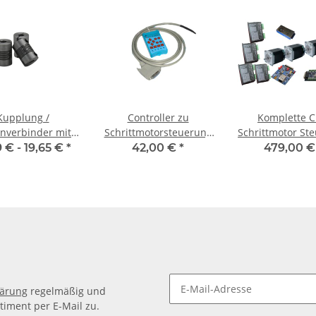
Kupplung /
Controller zu
Komplette 
nverbinder mit
Schrittmotorsteuerung
Schrittmotor St
naben WSV-K 18
5 Achsen
für 4Achsen+4 
9 € -
19,65 €
*
42,00 €
*
479,00 
nnendurchmesser
3Nm
,35H7 / 5H7
lärung
regelmäßig und
timent per E-Mail zu.