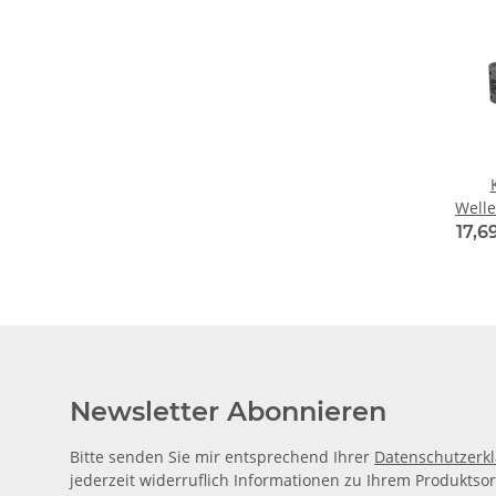
Welle
Klemm
17,6
Alu I
6
Newsletter Abonnieren
Bitte senden Sie mir entsprechend Ihrer
Datenschutzerk
jederzeit widerruflich Informationen zu Ihrem Produktsor