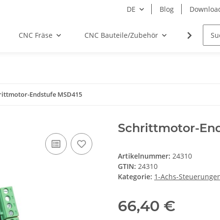
DE
Blog
Downloa
CNC Fräse
CNC Bauteile/Zubehör
Elektro
rittmotor-Endstufe MSD415
Schrittmotor-En
Artikelnummer:
24310
GTIN:
24310
Kategorie:
1-Achs-Steuerunge
66,40 €