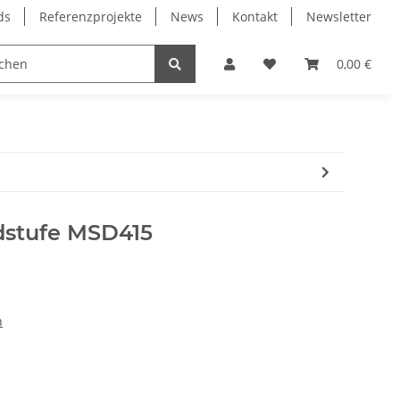
ds
Referenzprojekte
News
Kontakt
Newsletter
Frässpindeln
Lagertechnik
Lineartechnik
0,00 €
dstufe MSD415
n