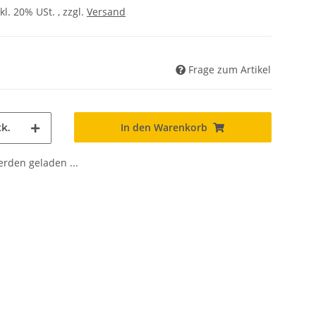
kl. 20% USt. , zzgl.
Versand
Frage zum Artikel
In den Warenkorb
k.
den geladen ...