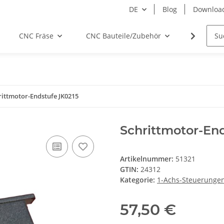
DE
Blog
Downloa
CNC Fräse
CNC Bauteile/Zubehör
Elektro
rittmotor-Endstufe JK0215
Schrittmotor-En
Artikelnummer:
51321
GTIN:
24312
Kategorie:
1-Achs-Steuerunge
57,50 €