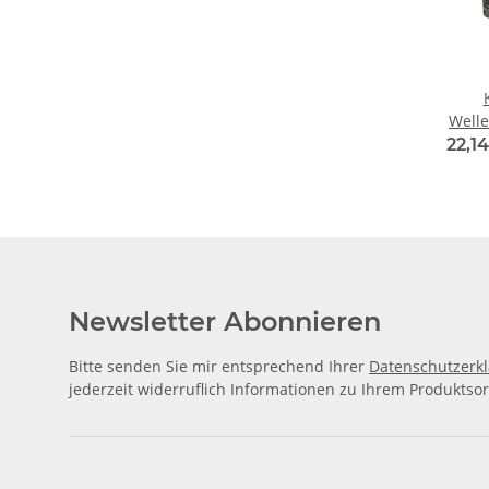
Welle
Klemm
22,14
Alu I
1
Newsletter Abonnieren
Bitte senden Sie mir entsprechend Ihrer
Datenschutzerk
jederzeit widerruflich Informationen zu Ihrem Produktsor