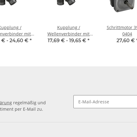
Kupplung /
Kupplung /
Schrittmotor 3
nverbinder mit
Wellenverbinder mit
0404
naben WSV-K 22
Klemmnaben WSV-K 16
 € -
24,60 €
*
17,69 € -
19,65 €
*
27,60 €
nnendurchmesser
Alu Innendurchmesser
0H7 / 6,35H7
4H7 / 4H7
lärung
regelmäßig und
timent per E-Mail zu.