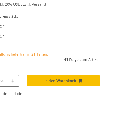
kl. 20% USt. , zzgl.
Versand
reis / Stk.
€
*
€
*
llung lieferbar in 21 Tagen.
Frage zum Artikel
)
In den Warenkorb
k.
den geladen ...