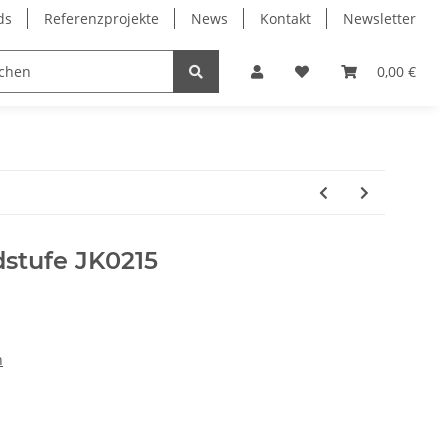
ds
Referenzprojekte
News
Kontakt
Newsletter
Frässpindeln
Lagertechnik
Lineartechnik
0,00 €
dstufe JK0215
n