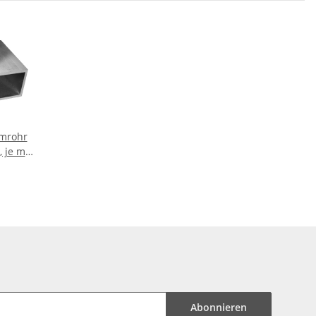
mrohr
, je m ±
antrohr
ch
Abonnieren