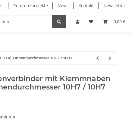
ds
Referenzprojekte
News
Kontakt
Newsletter
Frässpindeln
Lagertechnik
Lineartechnik
0,00 €
 30 Alu Innendurchmesser 10H7 / 10H7
lenverbinder mit Klemmnaben
nendurchmesser 10H7 / 10H7
uminium