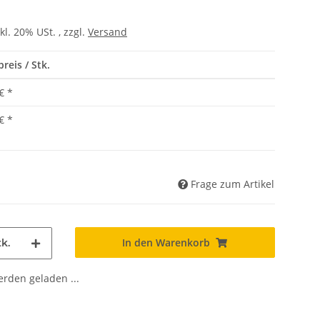
kl. 20% USt. , zzgl.
Versand
reis / Stk.
€
*
€
*
Frage zum Artikel
In den Warenkorb
k.
den geladen ...