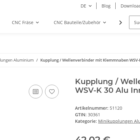
DE
Blog
Downloa
CNC Fräse
CNC Bauteile/Zubehör
Elektro
lungen Aluminium
Kupplung / Wellenverbinder mit Klemmnaben WSV-K
Kupplung / Wel
WSV-K 30 Alu In
Artikelnummer:
51120
GTIN:
30361
Kategorie:
Minikupplungen Al
42,02 €