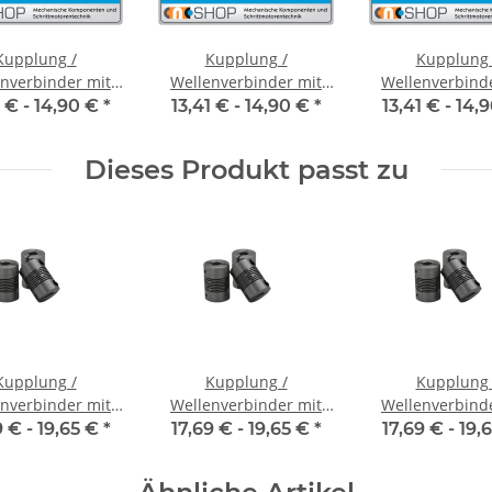
Kupplung /
Kupplung /
Kupplung 
nverbinder mit
Wellenverbinder mit
Wellenverbind
naben FCT-20C
Klemmnaben FCT-20C
Klemmnaben F
1 € -
14,90 €
*
13,41 € -
14,90 €
*
13,41 € -
14,
nnendurchmesser
Alu Innendurchmesser
Alu Innendurch
35H7 / 6,35H7
6,35H7 / 6H7
6H7 / 5H
Dieses Produkt passt zu
Kupplung /
Kupplung /
Kupplung 
nverbinder mit
Wellenverbinder mit
Wellenverbind
naben WSV-K 16
Klemmnaben WSV-K 16
Klemmnaben WS
9 € -
19,65 €
*
17,69 € -
19,65 €
*
17,69 € -
19,
nnendurchmesser
Alu Innendurchmesser
Alu Innendurch
5H7 / 5H7
6H7 / 3H7
6H7 / 6H