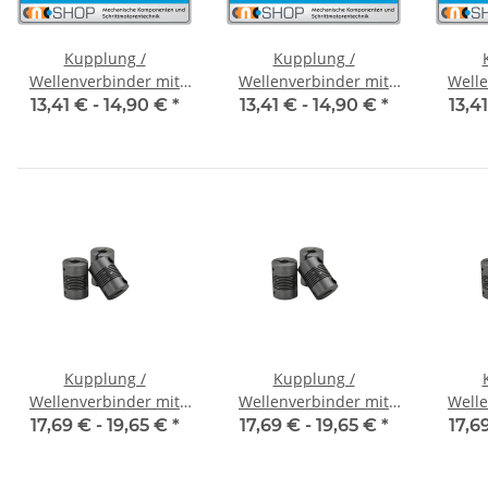
Kupplung /
Kupplung /
Wellenverbinder mit
Wellenverbinder mit
Welle
Klemmnaben FCT-20C
Klemmnaben FCT-20C
Klemm
13,41 € -
14,90 €
*
13,41 € -
14,90 €
*
13,4
Alu Innendurchmesser
Alu Innendurchmesser
Alu I
5H7 / 5H7
6,35H7 / 5H7
6,
Kupplung /
Kupplung /
Wellenverbinder mit
Wellenverbinder mit
Welle
Klemmnaben WSV-K 16
Klemmnaben WSV-K 16
Klemm
17,69 € -
19,65 €
*
17,69 € -
19,65 €
*
17,6
Alu Innendurchmesser
Alu Innendurchmesser
Alu I
3H7 / 3H7
4H7 / 4H7