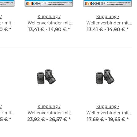
/
Kupplung /
Kupplung /
er mit
Wellenverbinder mit
Wellenverbinder mit
CT-20C
Klemmnaben FCT-20C
Klemmnaben FCT-20C
90 €
*
13,41 € -
14,90 €
*
13,41 € -
14,90 €
*
messer
Alu Innendurchmesser
Alu Innendurchmesser
7
6H7 / 6H7
8H7 / 5H7
/
Kupplung /
Kupplung /
er mit
Wellenverbinder mit
Wellenverbinder mit
V-K 16
Klemmnaben WSV-K 16
Klemmnaben WSV-K 18
65 €
*
23,92 € -
26,57 €
*
17,69 € -
19,65 €
*
messer
Alu Innendurchmesser
Alu Innendurchmesser
7
frei wählbar!
5H7 / 5H7