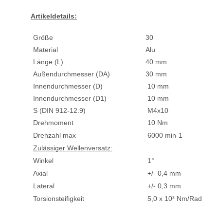
Artikeldetails:
Größe
30
Material
Alu
Länge (L)
40 mm
Außendurchmesser (DA)
30 mm
Innendurchmesser (D)
10 mm
Innendurchmesser (D1)
10 mm
S (DIN 912-12.9)
M4x10
Drehmoment
10 Nm
Drehzahl max
6000 min-1
Zulässiger Wellenversatz:
Winkel
1°
Axial
+/- 0,4 mm
Lateral
+/- 0,3 mm
Torsionsteifigkeit
5,0 x 10³ Nm/Rad