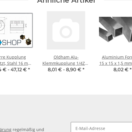
Ähnliche Artikel
rre Kupplung
Oldham Alu-
Aluminium For
, Stahl 16 mm,
Klemmkupplung 1/4Zoll
15 x 15 x 1,5 mm
je Stk.
19mm
5mm, Alu Vierk
4 € -
47,12 €
*
8,01 € -
8,90 €
*
8,02 €
*
quadratis
lärung
regelmäßig und