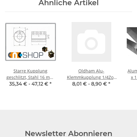
Ähnliche Artikel
Starre Kupplung
Oldham Alu-
Alum
geschlitzt, Stahl 16 mm,
Klemmkupplung 1/4Zoll
x 1
je Stk.
19mm
5mm
35,34 € -
47,12 €
*
8,01 € -
8,90 €
*
Newsletter Abonnieren