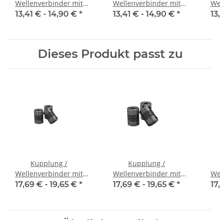
Wellenverbinder mit
Wellenverbinder mit
We
Klemmnaben FCT-20C
Klemmnaben FCT-20C
Kl
13,41 € -
14,90 €
*
13,41 € -
14,90 €
*
13
Alu Innendurchmesser
Alu Innendurchmesser
Alu
5H7 / 5H7
6,35H7 / 5H7
Dieses Produkt passt zu
Kupplung /
Kupplung /
Wellenverbinder mit
Wellenverbinder mit
We
Klemmnaben WSV-K 16
Klemmnaben WSV-K 16
Kle
17,69 € -
19,65 €
*
17,69 € -
19,65 €
*
17
Alu Innendurchmesser
Alu Innendurchmesser
Alu
3H7 / 3H7
4H7 / 4H7