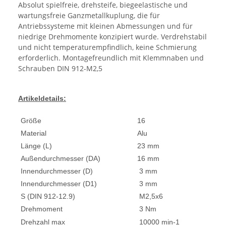
Absolut spielfreie, drehsteife, biegeelastische und
wartungsfreie Ganzmetallkuplung, die für
Antriebssysteme mit kleinen Abmessungen und für
niedrige Drehmomente konzipiert wurde. Verdrehstabil
und nicht temperaturempfindlich, keine Schmierung
erforderlich. Montagefreundlich mit Klemmnaben und
Schrauben DIN 912-M2,5
Artikeldetails:
Größe
16
Material
Alu
Länge (L)
23 mm
Außendurchmesser (DA)
16 mm
Innendurchmesser (D)
3 mm
Innendurchmesser (D1)
3 mm
S (DIN 912-12.9)
M2,5x6
Drehmoment
3 Nm
Drehzahl max
10000 min-1