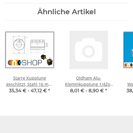
Ähnliche Artikel
Starre Kupplung
Oldham Alu-
geschlitzt, Stahl 16 mm,
Klemmkupplung 1/4Zoll
We
je Stk.
19mm
Kl
35,34 € -
47,12 €
*
8,01 € -
8,90 €
*
38
Alu