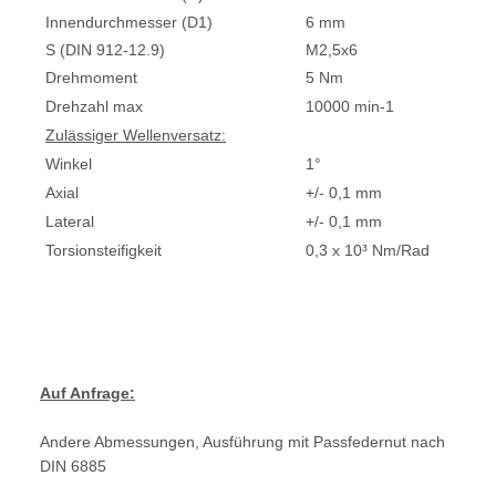
Innendurchmesser (D1)
6 mm
S (DIN 912-12.9)
M2,5x6
Drehmoment
5 Nm
Drehzahl max
10000 min-1
Zulässiger Wellenversatz:
Winkel
1°
Axial
+/- 0,1 mm
Lateral
+/- 0,1 mm
Torsionsteifigkeit
0,3 x 10³ Nm/Rad
Auf Anfrage:
Andere Abmessungen, Ausführung mit Passfedernut nach
DIN 6885