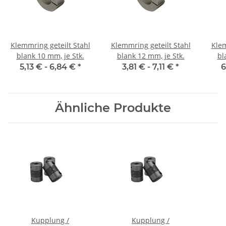
Klemmring geteilt Stahl
Klemmring geteilt Stahl
Klem
blank 10 mm, je Stk.
blank 12 mm, je Stk.
bl
5,13 € -
6,84 €
*
3,81 € -
7,11 €
*
6
Ähnliche Produkte
Kupplung /
Kupplung /