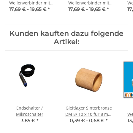
Wellenverbinder mit
Wellenverbinder mit
We
Klemmnaben WSV-K 16
Klemmnaben WSV-K 16
Kle
17,69 € -
19,65 €
*
17,69 € -
19,65 €
*
17
Alu Innendurchmesser
Alu Innendurchmesser
Alu
3H7 / 3H7
4H7 / 4H7
Kunden kauften dazu folgende
Artikel:
Endschalter /
Gleitlager Sinterbronze
Mikroschalter
DM 8/ 10 x 10 für 8 mm
We
Welle
Kl
3,85 €
*
0,39 € -
0,68 €
*
13
Alu