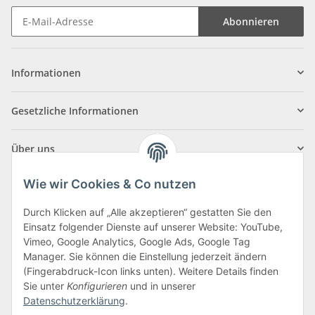
Abonnieren
Informationen
Gesetzliche Informationen
Über uns
Wie wir Cookies & Co nutzen
Durch Klicken auf „Alle akzeptieren“ gestatten Sie den
Einsatz folgender Dienste auf unserer Website: YouTube,
Klagenfurter Straße 29
Vimeo, Google Analytics, Google Ads, Google Tag
9556 Liebenfels
Manager. Sie können die Einstellung jederzeit ändern
(Fingerabdruck-Icon links unten). Weitere Details finden
Montag bis Donnerstag: 8:00 bis 16:30 Uhr
Sie unter
Konfigurieren
und in unserer
Freitag: 8:00 bis 12:00 Uhr
Datenschutzerklärung
.