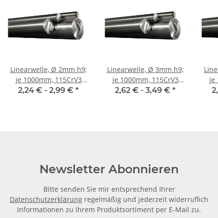
Linearwelle, Ø 2mm h9;
Linearwelle, Ø 3mm h9;
Linear
je 1000mm, 115CrV3
je 1000mm, 115CrV3
je
geschliffen und poliert
geschliffen und poliert
gesc
2,24 € -
2,99 €
*
2,62 € -
3,49 €
*
2
Newsletter Abonnieren
Bitte senden Sie mir entsprechend Ihrer
Datenschutzerklärung
regelmäßig und jederzeit widerruflich
Informationen zu Ihrem Produktsortiment per E-Mail zu.