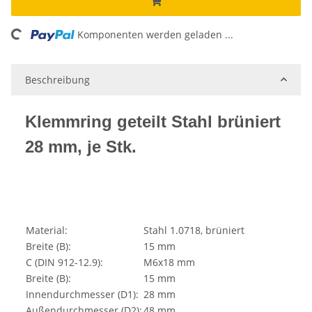
ing...
Komponenten werden geladen ...
Beschreibung
Klemmring geteilt Stahl brüniert
28 mm, je Stk.
Material:
Stahl 1.0718, brüniert
Breite (B):
15 mm
C (DIN 912-12.9):
M6x18 mm
Breite (B):
15 mm
Innendurchmesser (D1):
28 mm
Außendurchmesser (D2):
48 mm