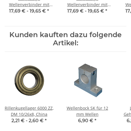
Wellenverbinder mit
Wellenverbinder mit
We
Klemmnaben WSV-K 16
Klemmnaben WSV-K 16
Kle
17,69 € -
19,65 €
*
17,69 € -
19,65 €
*
17
Alu Innendurchmesser
Alu Innendurchmesser
Alu
3H7 / 3H7
4H7 / 4H7
Kunden kauften dazu folgende
Artikel:
Rillenkugellager 6000 ZZ,
Wellenbock SK für 12
DM 10/26x8, China
mm Wellen
Geh
2,21 € -
2,60 €
*
6,90 €
*
6