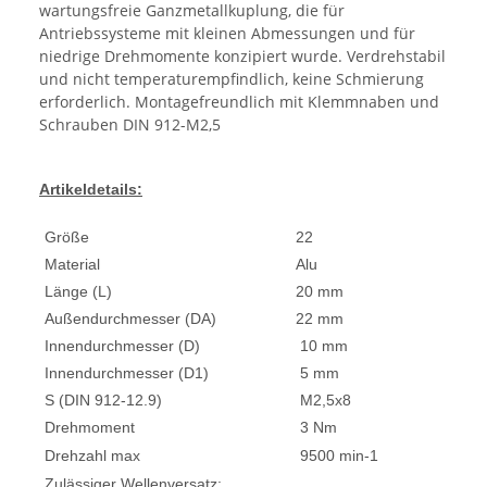
wartungsfreie Ganzmetallkuplung, die für
Antriebssysteme mit kleinen Abmessungen und für
niedrige Drehmomente konzipiert wurde. Verdrehstabil
und nicht temperaturempfindlich, keine Schmierung
erforderlich. Montagefreundlich mit Klemmnaben und
Schrauben DIN 912-M2,5
Artikeldetails:
Größe
22
Material
Alu
Länge (L)
20 mm
Außendurchmesser (DA)
22 mm
Innendurchmesser (D)
10 mm
Innendurchmesser (D1)
5 mm
S (DIN 912-12.9)
M2,5x8
Drehmoment
3 Nm
Drehzahl max
9500 min-1
Zulässiger Wellenversatz: