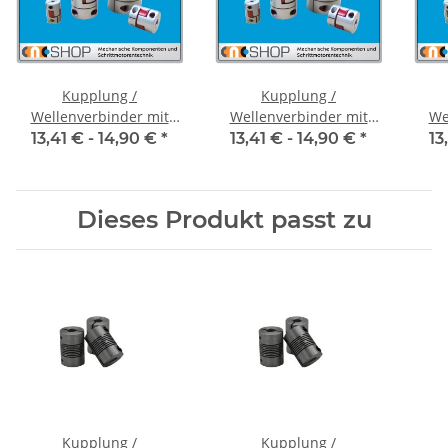
Kupplung /
Kupplung /
Wellenverbinder mit
Wellenverbinder mit
We
Klemmnaben FCT-20C
Klemmnaben FCT-20C
Kl
13,41 € -
14,90 €
*
13,41 € -
14,90 €
*
13
Alu Innendurchmesser
Alu Innendurchmesser
Alu
5H7 / 5H7
6,35H7 / 5H7
Dieses Produkt passt zu
Kupplung /
Kupplung /