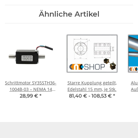
Ähnliche Artikel
Schrittmotor SY35STH36-
Starre Kupplung geteilt,
Alu
1004B-03 – NEMA 14
Edelstahl 15 mm, je Stk.
Auß
1,0A 36mm
mm
28,99 €
*
81,40 € -
108,53 €
*
mm