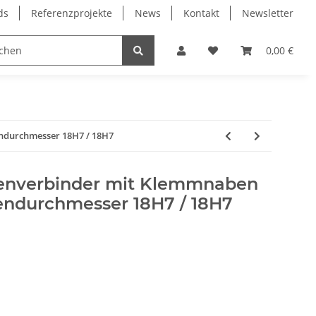
ds
Referenzprojekte
News
Kontakt
Newsletter
Frässpindeln
Lagertechnik
Lineartechnik
0,00 €
ndurchmesser 18H7 / 18H7
lenverbinder mit Klemmnaben
endurchmesser 18H7 / 18H7