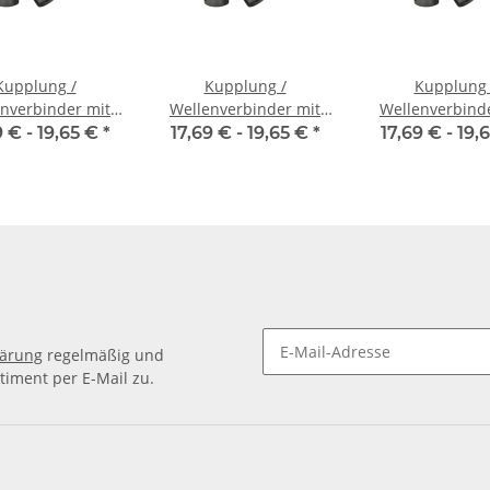
Kupplung /
Kupplung /
Kupplung 
nverbinder mit
Wellenverbinder mit
Wellenverbind
naben WSV-K 16
Klemmnaben WSV-K 16
Klemmnaben WS
9 € -
19,65 €
*
17,69 € -
19,65 €
*
17,69 € -
19,
nnendurchmesser
Alu Innendurchmesser
Alu Innendurch
5H7 / 5H7
6H7 / 3H7
6H7 / 6H
lärung
regelmäßig und
timent per E-Mail zu.