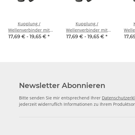
Kupplung /
Kupplung /
Wellenverbinder mit
Wellenverbinder mit
Welle
Klemmnaben WSV-K 16
Klemmnaben WSV-K 16
Klemm
17,69 € -
19,65 €
*
17,69 € -
19,65 €
*
17,6
Alu Innendurchmesser
Alu Innendurchmesser
Alu I
3H7 / 3H7
4H7 / 4H7
Newsletter Abonnieren
Bitte senden Sie mir entsprechend Ihrer
Datenschutzerk
jederzeit widerruflich Informationen zu Ihrem Produktsor