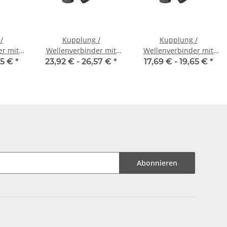
/
Kupplung /
Kupplung /
er mit
Wellenverbinder mit
Wellenverbinder mit
V-K 16
Klemmnaben WSV-K 16
Klemmnaben WSV-K 18
65 €
*
23,92 € -
26,57 €
*
17,69 € -
19,65 €
*
messer
Alu Innendurchmesser
Alu Innendurchmesser
7
frei wählbar!
5H7 / 5H7
Abonnieren