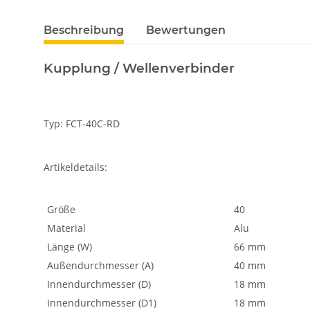
Beschreibung
Bewertungen
Kupplung / Wellenverbinder
Typ: FCT-40C-RD
Artikeldetails:
Größe
40
Material
Alu
Länge (W)
66 mm
Außendurchmesser (A)
40 mm
Innendurchmesser (D)
18 mm
Innendurchmesser (D1)
18 mm