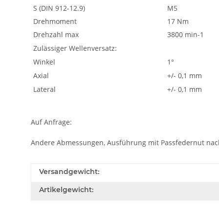
S (DIN 912-12.9)
M5
Drehmoment
17 Nm
Drehzahl max
3800 min-1
Zulässiger Wellenversatz:
Winkel
1°
Axial
+/- 0,1 mm
Lateral
+/- 0,1 mm
Auf Anfrage:
Andere Abmessungen, Ausführung mit Passfedernut nac
Versandgewicht:
Artikelgewicht: