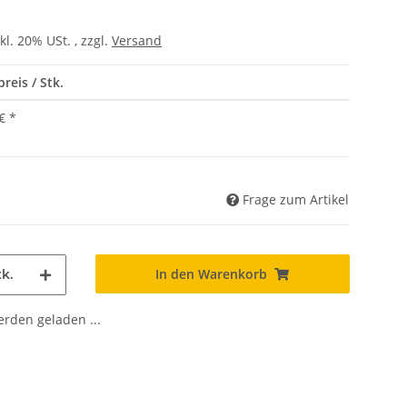
kl. 20% USt. , zzgl.
Versand
reis / Stk.
€
*
Frage zum Artikel
In den Warenkorb
k.
den geladen ...