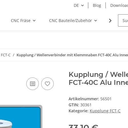
DE
Blog
Downloa
CNC Fräse
CNC Bauteile/Zubehör
Elektro
 FCT-C
Kupplung / Wellenverbinder mit Klemmnaben FCT-40C Alu Inne
Kupplung / Wel
FCT-40C Alu Inn
Artikelnummer:
56501
GTIN:
30361
Kategorie:
Kupplung FCT-C
33,10 €