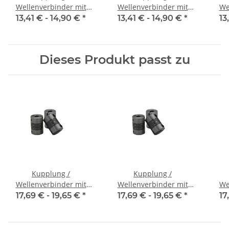
Wellenverbinder mit
Wellenverbinder mit
We
Klemmnaben FCT-20C
Klemmnaben FCT-20C
Kl
13,41 € -
14,90 €
*
13,41 € -
14,90 €
*
13
Alu Innendurchmesser
Alu Innendurchmesser
Alu
5H7 / 5H7
6,35H7 / 5H7
Dieses Produkt passt zu
Kupplung /
Kupplung /
Wellenverbinder mit
Wellenverbinder mit
We
Klemmnaben WSV-K 16
Klemmnaben WSV-K 16
Kle
17,69 € -
19,65 €
*
17,69 € -
19,65 €
*
17
Alu Innendurchmesser
Alu Innendurchmesser
Alu
3H7 / 3H7
4H7 / 4H7