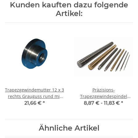
Kunden kauften dazu folgende
Artikel:
Trapezgewindemutter 12 x 3
Präzisions-
rechts Grauguss rund mit
Trapezgewindespindel
Flansch
TR12x3 rechts, je m ±2mm
21,66 €
*
8,87 € -
11,83 €
*
Ähnliche Artikel