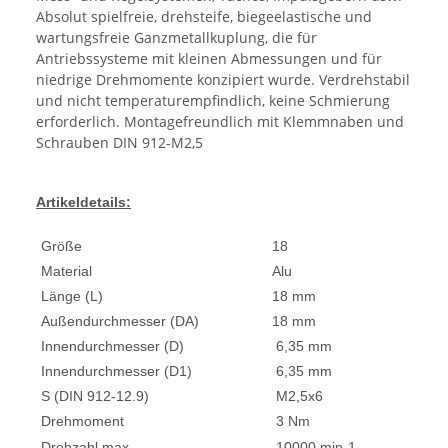
Absolut spielfreie, drehsteife, biegeelastische und
wartungsfreie Ganzmetallkuplung, die für
Antriebssysteme mit kleinen Abmessungen und für
niedrige Drehmomente konzipiert wurde. Verdrehstabil
und nicht temperaturempfindlich, keine Schmierung
erforderlich. Montagefreundlich mit Klemmnaben und
Schrauben DIN 912-M2,5
Artikeldetails:
Größe
18
Material
Alu
Länge (L)
18 mm
Außendurchmesser (DA)
18 mm
Innendurchmesser (D)
6,35 mm
Innendurchmesser (D1)
6,35 mm
S (DIN 912-12.9)
M2,5x6
Drehmoment
3 Nm
Drehzahl max
10000 min-1