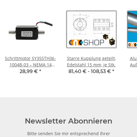
Schrittmotor SY35STH36-
Starre Kupplung geteilt,
Alu
1004B-03 – NEMA 14
Edelstahl 15 mm, je Stk.
Auß
1,0A 36mm
mm
28,99 €
*
81,40 € -
108,53 €
*
mm
Newsletter Abonnieren
Bitte senden Sie mir entsprechend Ihrer