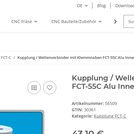
DE
Blog
Downloa
CNC Fräse
CNC Bauteile/Zubehör
Elektro
 FCT-C
Kupplung / Wellenverbinder mit Klemmnaben FCT-55C Alu Inne
Kupplung / Wel
FCT-55C Alu Inn
Artikelnummer:
56509
GTIN:
30361
Kategorie:
Kupplung FCT-C
43,10 €