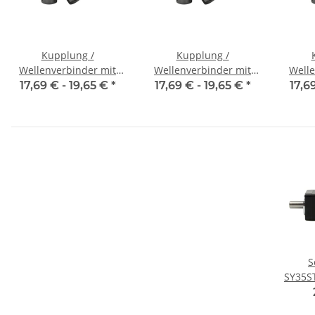
Kupplung /
Kupplung /
Wellenverbinder mit
Wellenverbinder mit
Welle
Klemmnaben WSV-K 16
Klemmnaben WSV-K 16
Klemm
17,69 € -
19,65 €
*
17,69 € -
19,65 €
*
17,6
Alu Innendurchmesser
Alu Innendurchmesser
Alu I
3H7 / 3H7
4H7 / 4H7
S
SY35S
NEMA