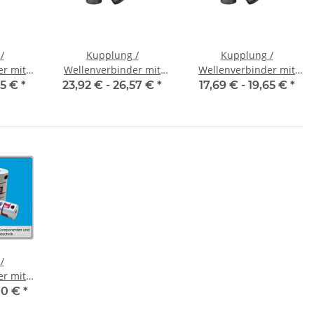
/
Kupplung /
Kupplung /
er mit
Wellenverbinder mit
Wellenverbinder mit
V-K 16
Klemmnaben WSV-K 16
Klemmnaben WSV-K 18
65 €
*
23,92 € -
26,57 €
*
17,69 € -
19,65 €
*
messer
Alu Innendurchmesser
Alu Innendurchmesser
7
frei wählbar!
5H7 / 5H7
/
er mit
CT-55C
10 €
*
messer