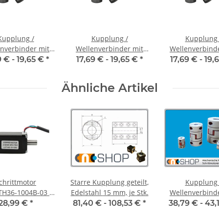
Kupplung /
Kupplung /
Kupplung 
nverbinder mit
Wellenverbinder mit
Wellenverbind
naben WSV-K 16
Klemmnaben WSV-K 16
Klemmnaben WS
9 € -
19,65 €
*
17,69 € -
19,65 €
*
17,69 € -
19,
nnendurchmesser
Alu Innendurchmesser
Alu Innendurch
5H7 / 5H7
6H7 / 3H7
6H7 / 6H
Ähnliche Artikel
chrittmotor
Starre Kupplung geteilt,
Kupplung 
TH36-1004B-03 –
Edelstahl 15 mm, je Stk.
Wellenverbind
 14 1,0A 36mm
Klemmnaben F
28,99 €
*
81,40 € -
108,53 €
*
38,79 € -
43,
Alu Innendurch