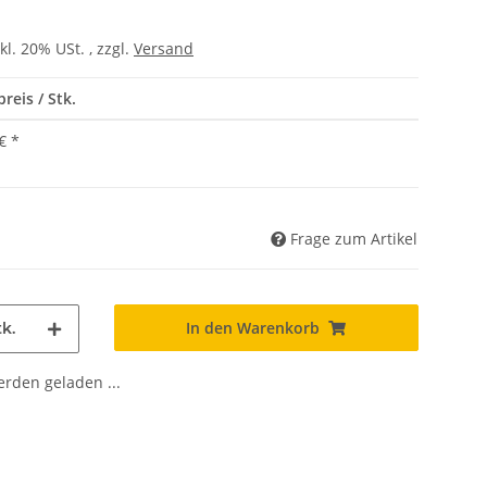
kl. 20% USt. , zzgl.
Versand
reis / Stk.
€
*
Frage zum Artikel
In den Warenkorb
k.
den geladen ...