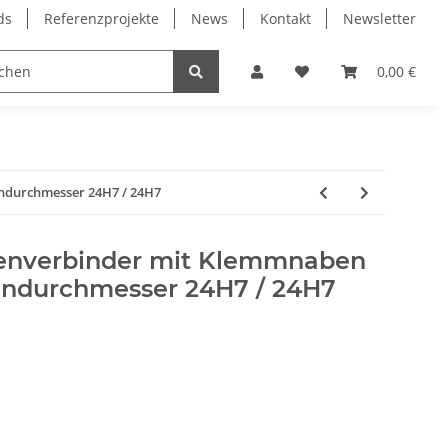
ds
Referenzprojekte
News
Kontakt
Newsletter
Frässpindeln
Lagertechnik
Lineartechnik
0,00 €
ndurchmesser 24H7 / 24H7
lenverbinder mit Klemmnaben
endurchmesser 24H7 / 24H7