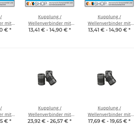
/
Kupplung /
Kupplung /
er mit
Wellenverbinder mit
Wellenverbinder mit
CT-20C
Klemmnaben FCT-20C
Klemmnaben FCT-20C
90 €
*
13,41 € -
14,90 €
*
13,41 € -
14,90 €
*
messer
Alu Innendurchmesser
Alu Innendurchmesser
7
6H7 / 6H7
8H7 / 5H7
/
Kupplung /
Kupplung /
er mit
Wellenverbinder mit
Wellenverbinder mit
V-K 16
Klemmnaben WSV-K 16
Klemmnaben WSV-K 18
65 €
*
23,92 € -
26,57 €
*
17,69 € -
19,65 €
*
messer
Alu Innendurchmesser
Alu Innendurchmesser
7
frei wählbar!
5H7 / 5H7