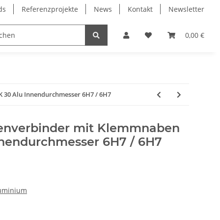
ds
Referenzprojekte
News
Kontakt
Newsletter
Frässpindeln
Lagertechnik
Lineartechnik
0,00 €
 30 Alu Innendurchmesser 6H7 / 6H7
lenverbinder mit Klemmnaben
nendurchmesser 6H7 / 6H7
uminium