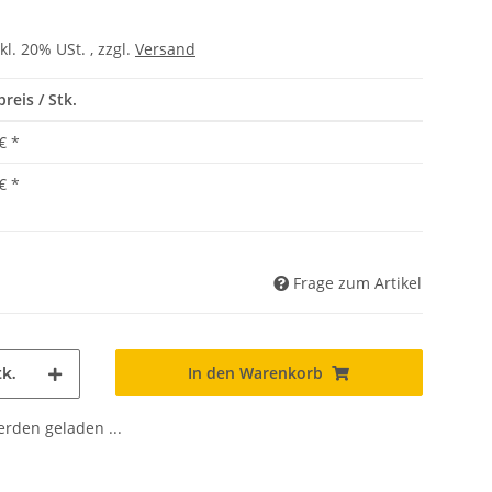
kl. 20% USt. , zzgl.
Versand
reis / Stk.
€
*
€
*
Frage zum Artikel
In den Warenkorb
k.
den geladen ...