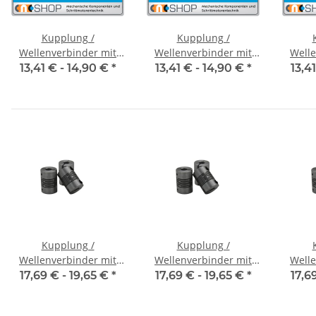
Kupplung /
Kupplung /
Wellenverbinder mit
Wellenverbinder mit
Welle
Klemmnaben FCT-20C
Klemmnaben FCT-20C
Klemm
13,41 € -
14,90 €
*
13,41 € -
14,90 €
*
13,4
Alu Innendurchmesser
Alu Innendurchmesser
Alu I
5H7 / 5H7
6,35H7 / 5H7
6,
Kupplung /
Kupplung /
Wellenverbinder mit
Wellenverbinder mit
Welle
Klemmnaben WSV-K 16
Klemmnaben WSV-K 16
Klemm
17,69 € -
19,65 €
*
17,69 € -
19,65 €
*
17,6
Alu Innendurchmesser
Alu Innendurchmesser
Alu I
3H7 / 3H7
4H7 / 4H7