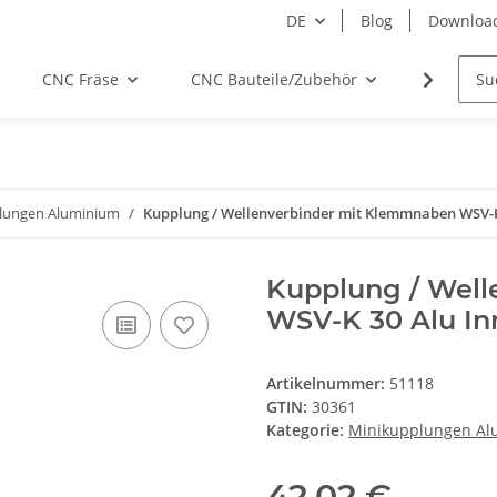
DE
Blog
Downloa
CNC Fräse
CNC Bauteile/Zubehör
Elektro
lungen Aluminium
Kupplung / Wellenverbinder mit Klemmnaben WSV-K
Kupplung / Wel
WSV-K 30 Alu In
Artikelnummer:
51118
GTIN:
30361
Kategorie:
Minikupplungen Al
42,02 €