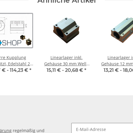
Ähnliche Artikel
rre Kupplung
Linearlager inkl.
Linearlager i
tzt, Edelstahl 25
Gehäuse 30 mm Welle
Gehäuse 12 mm
mm, je Stk.
SMA
SMA-L
 € -
114,23 €
*
15,11 € -
20,68 €
*
13,21 € -
18,
lärung
regelmäßig und