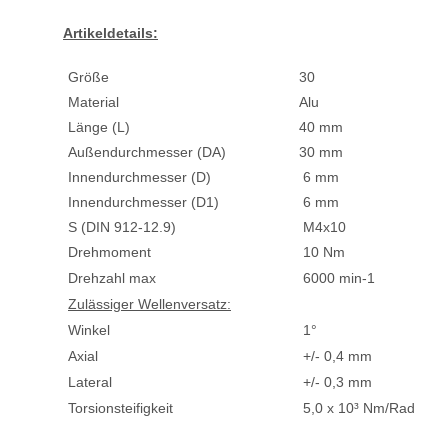
Artikeldetails:
Größe
30
Material
Alu
Länge (L)
40 mm
Außendurchmesser (DA)
30 mm
Innendurchmesser (D)
6 mm
Innendurchmesser (D1)
6 mm
S (DIN 912-12.9)
M4x10
Drehmoment
10 Nm
Drehzahl max
6000 min-1
Zulässiger Wellenversatz:
Winkel
1°
Axial
+/- 0,4 mm
Lateral
+/- 0,3 mm
Torsionsteifigkeit
5,0 x 10³ Nm/Rad