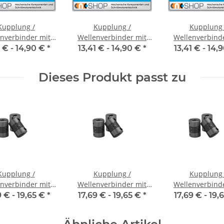
Kupplung /
Kupplung /
Kupplung 
nverbinder mit
Wellenverbinder mit
Wellenverbind
naben FCT-20C
Klemmnaben FCT-20C
Klemmnaben F
1 € -
14,90 €
*
13,41 € -
14,90 €
*
13,41 € -
14,
nnendurchmesser
Alu Innendurchmesser
Alu Innendurch
35H7 / 6,35H7
6,35H7 / 6H7
6H7 / 5H
Dieses Produkt passt zu
Kupplung /
Kupplung /
Kupplung 
nverbinder mit
Wellenverbinder mit
Wellenverbind
naben WSV-K 16
Klemmnaben WSV-K 16
Klemmnaben WS
9 € -
19,65 €
*
17,69 € -
19,65 €
*
17,69 € -
19,
nnendurchmesser
Alu Innendurchmesser
Alu Innendurch
5H7 / 5H7
6H7 / 3H7
6H7 / 6H