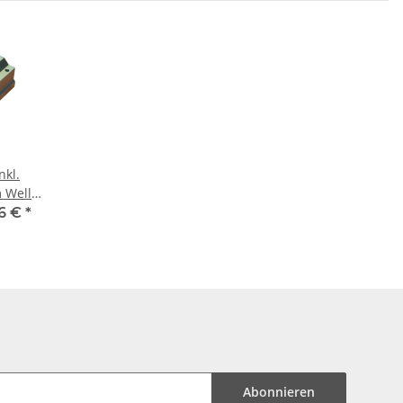
nkl.
 Welle
06 €
*
Abonnieren