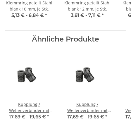
Klemmring geteilt Stahl
Klemmring geteilt Stahl
Klem
blank 10 mm, je Stk.
blank 12 mm, je Stk.
bl
5,13 € -
6,84 €
*
3,81 € -
7,11 €
*
6
Ähnliche Produkte
Kupplung /
Kupplung /
Wellenverbinder mit
Wellenverbinder mit
We
Klemmnaben WSV-K 16
Klemmnaben WSV-K 16
Kle
17,69 € -
19,65 €
*
17,69 € -
19,65 €
*
17
Alu Innendurchmesser
Alu Innendurchmesser
Alu
3H7 / 3H7
4H7 / 4H7