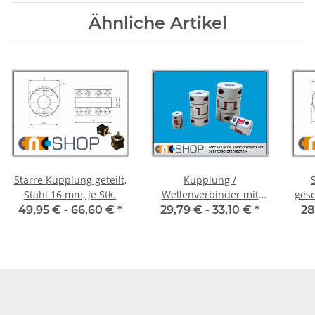
Ähnliche Artikel
Starre Kupplung geteilt,
Kupplung /
Stahl 16 mm, je Stk.
Wellenverbinder mit
geschl
Klemmnaben FCT-40C
49,95 € -
66,60 €
*
29,79 € -
33,10 €
*
28
Alu Innendurchmesser
8H7 / 8H7