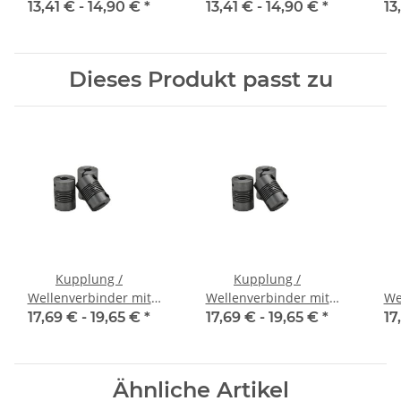
Klemmnaben FCT-20C
Klemmnaben FCT-20C
Kl
13,41 € -
14,90 €
*
13,41 € -
14,90 €
*
13
Alu Innendurchmesser
Alu Innendurchmesser
Alu
5H7 / 5H7
6,35H7 / 5H7
Dieses Produkt passt zu
Kupplung /
Kupplung /
Wellenverbinder mit
Wellenverbinder mit
We
Klemmnaben WSV-K 16
Klemmnaben WSV-K 16
Kle
17,69 € -
19,65 €
*
17,69 € -
19,65 €
*
17
Alu Innendurchmesser
Alu Innendurchmesser
Alu
3H7 / 3H7
4H7 / 4H7
Ähnliche Artikel