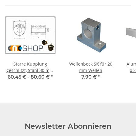
Starre Kupplung
Wellenbock SK für 20
Alum
geschlitzt, Stahl 30 mm,
mm Wellen
x 2
je Stk.
5mm
60,45 € -
80,60 €
*
7,90 €
*
Newsletter Abonnieren