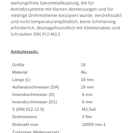
wartungsfreie Ganzmetallkuplung, die für
Antriebssysteme mit kleinen Abmessungen und für
niedrige Drehmomente konzipiert wurde. Verdrehstabil
und nicht temperaturempfindlich, keine Schmierung
erforderlich. Montagefreundlich mit Klemmnaben und
Schrauben DIN 912-M2,5
Artikeldetails:
Größe
18
Material
Alu
Länge (L)
18 mm
Außendurchmesser (DA)
18 mm
Innendurchmesser (D)
6 mm
Innendurchmesser (D1)
6 mm
S (DIN 912-12.9)
M2,5x6
Drehmoment
3 Nm
Drehzahl max
10000 min-1
Zulässiger Wellenversatz: