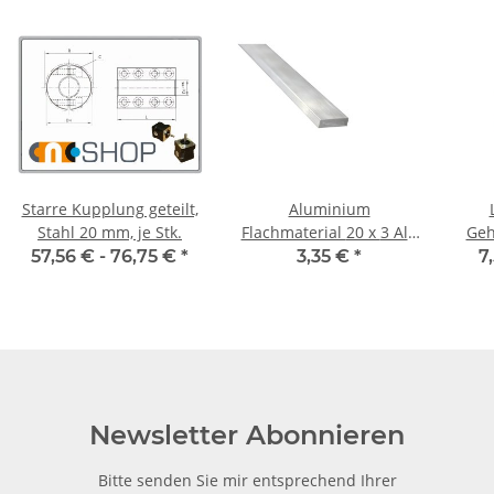
Starre Kupplung geteilt,
Aluminium
Stahl 20 mm, je Stk.
Flachmaterial 20 x 3 Alu
Gehäuse
flach 1 m ± 5mm
57,56 € -
76,75 €
*
3,35 €
*
7
Newsletter Abonnieren
Bitte senden Sie mir entsprechend Ihrer