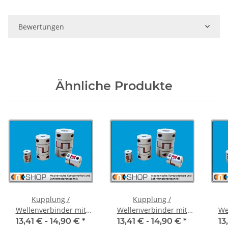
Bewertungen
Ähnliche Produkte
Kupplung /
Kupplung /
Wellenverbinder mit
Wellenverbinder mit
We
Klemmnaben FCT-20C
Klemmnaben FCT-20C
Kl
13,41 € -
14,90 €
*
13,41 € -
14,90 €
*
13