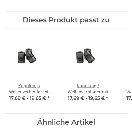
Alu Innendurchmesser
Alu Innendurchmesser
Alu
5H7 / 5H7
6,35H7 / 5H7
Dieses Produkt passt zu
Kupplung /
Kupplung /
Wellenverbinder mit
Wellenverbinder mit
We
Klemmnaben WSV-K 16
Klemmnaben WSV-K 16
Kle
17,69 € -
19,65 €
*
17,69 € -
19,65 €
*
17
Alu Innendurchmesser
Alu Innendurchmesser
Alu
3H7 / 3H7
4H7 / 4H7
Ähnliche Artikel