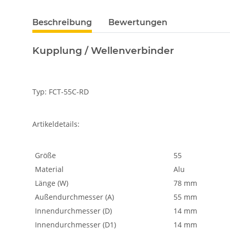
Beschreibung
Bewertungen
Kupplung / Wellenverbinder
Typ: FCT-55C-RD
Artikeldetails:
Größe
55
Material
Alu
Länge (W)
78 mm
Außendurchmesser (A)
55 mm
Innendurchmesser (D)
14 mm
Innendurchmesser (D1)
14 mm