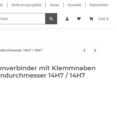
ds
Referenzprojekte
News
Kontakt
Newsletter
Frässpindeln
Lagertechnik
Lineartechnik
0,00 €
ndurchmesser 14H7 / 14H7
lenverbinder mit Klemmnaben
endurchmesser 14H7 / 14H7