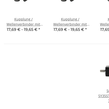
Kupplung /
Kupplung /
Wellenverbinder mit
Wellenverbinder mit
Welle
Klemmnaben WSV-K 16
Klemmnaben WSV-K 16
Klemm
17,69 € -
19,65 €
*
17,69 € -
19,65 €
*
17,6
Alu Innendurchmesser
Alu Innendurchmesser
Alu I
3H7 / 3H7
4H7 / 4H7
S
SY35S
NEMA