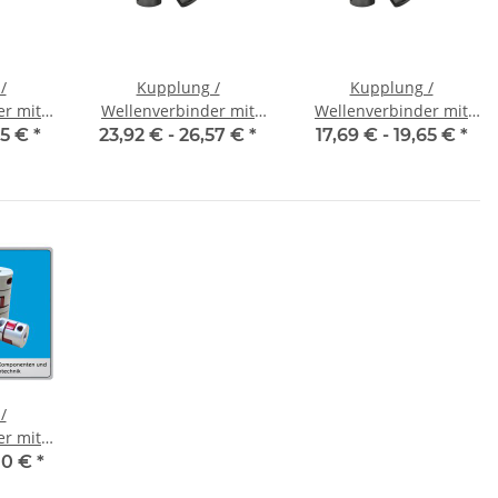
/
Kupplung /
Kupplung /
er mit
Wellenverbinder mit
Wellenverbinder mit
V-K 16
Klemmnaben WSV-K 16
Klemmnaben WSV-K 18
65 €
*
23,92 € -
26,57 €
*
17,69 € -
19,65 €
*
messer
Alu Innendurchmesser
Alu Innendurchmesser
7
frei wählbar!
5H7 / 5H7
/
er mit
CT-55C
10 €
*
messer