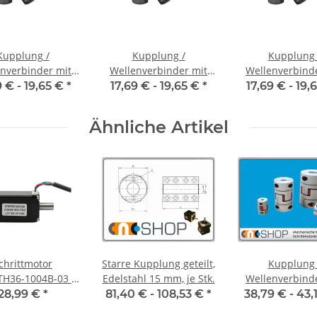
Kupplung /
Kupplung /
Kupplung 
nverbinder mit
Wellenverbinder mit
Wellenverbind
naben WSV-K 16
Klemmnaben WSV-K 16
Klemmnaben WS
9 € -
19,65 €
*
17,69 € -
19,65 €
*
17,69 € -
19,
nnendurchmesser
Alu Innendurchmesser
Alu Innendurch
5H7 / 5H7
6H7 / 3H7
6H7 / 6H
Ähnliche Artikel
chrittmotor
Starre Kupplung geteilt,
Kupplung 
TH36-1004B-03 –
Edelstahl 15 mm, je Stk.
Wellenverbind
 14 1,0A 36mm
Klemmnaben F
28,99 €
*
81,40 € -
108,53 €
*
38,79 € -
43,
Alu Innendurch