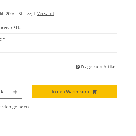
kl. 20% USt. , zzgl.
Versand
reis / Stk.
€
*
Frage zum Artikel
In den Warenkorb
k.
den geladen ...