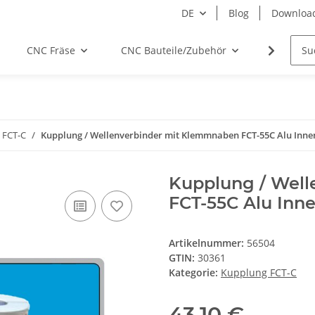
DE
Blog
Downloa
CNC Fräse
CNC Bauteile/Zubehör
Elektro
 FCT-C
Kupplung / Wellenverbinder mit Klemmnaben FCT-55C Alu Inne
Kupplung / Wel
FCT-55C Alu Inn
Artikelnummer:
56504
GTIN:
30361
Kategorie:
Kupplung FCT-C
43,10 €