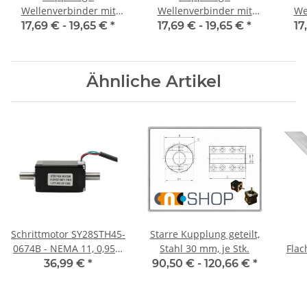
Wellenverbinder mit
Wellenverbinder mit
We
Klemmnaben WSV-K 16
Klemmnaben WSV-K 16
Kle
17,69 € -
19,65 €
*
17,69 € -
19,65 €
*
17
Alu Innendurchmesser
Alu Innendurchmesser
Alu
3H7 / 3H7
4H7 / 4H7
Ähnliche Artikel
Schrittmotor SY28STH45-
Starre Kupplung geteilt,
0674B - NEMA 11, 0,95A,
Stahl 30 mm, je Stk.
Flachma
32 mm
Fla
36,99 €
*
90,50 € -
120,66 €
*