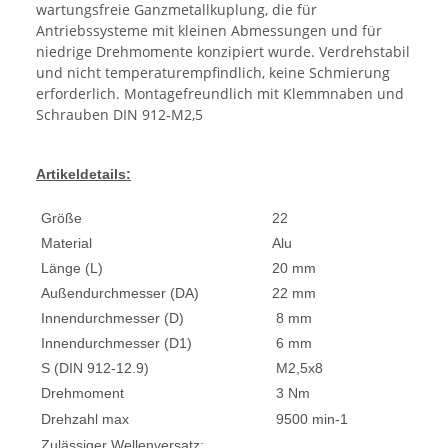
wartungsfreie Ganzmetallkuplung, die für
Antriebssysteme mit kleinen Abmessungen und für
niedrige Drehmomente konzipiert wurde. Verdrehstabil
und nicht temperaturempfindlich, keine Schmierung
erforderlich. Montagefreundlich mit Klemmnaben und
Schrauben DIN 912-M2,5
Artikeldetails:
Größe
22
Material
Alu
Länge (L)
20 mm
Außendurchmesser (DA)
22 mm
Innendurchmesser (D)
8 mm
Innendurchmesser (D1)
6 mm
S (DIN 912-12.9)
M2,5x8
Drehmoment
3 Nm
Drehzahl max
9500 min-1
Zulässiger Wellenversatz: