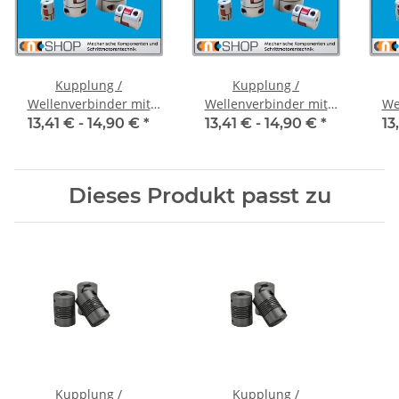
Kupplung /
Kupplung /
Wellenverbinder mit
Wellenverbinder mit
We
Klemmnaben FCT-20C
Klemmnaben FCT-20C
Kl
13,41 € -
14,90 €
*
13,41 € -
14,90 €
*
13
Alu Innendurchmesser
Alu Innendurchmesser
Alu
5H7 / 5H7
6,35H7 / 5H7
Dieses Produkt passt zu
Kupplung /
Kupplung /