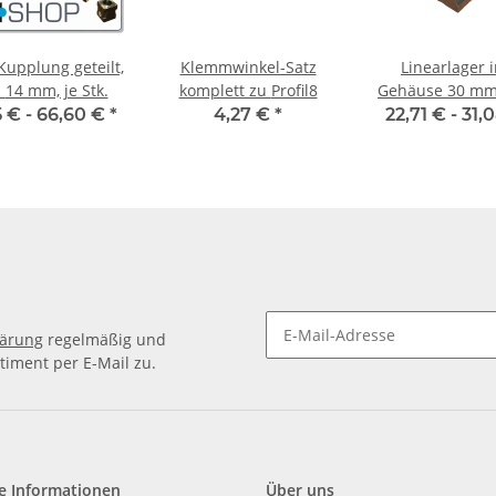
Kupplung geteilt,
Klemmwinkel-Satz
Linearlager i
Stahl 14 mm, je Stk.
komplett zu Profil8
Gehäuse 30 mm
SMA-L
 € -
66,60 €
*
4,27 €
*
22,71 € -
31,
lärung
regelmäßig und
timent per E-Mail zu.
e Informationen
Über uns