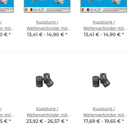
/
Kupplung /
Kupplung /
er mit
Wellenverbinder mit
Wellenverbinder mit
CT-20C
Klemmnaben FCT-20C
Klemmnaben FCT-20C
90 €
*
13,41 € -
14,90 €
*
13,41 € -
14,90 €
*
messer
Alu Innendurchmesser
Alu Innendurchmesser
7
6H7 / 6H7
8H7 / 5H7
/
Kupplung /
Kupplung /
er mit
Wellenverbinder mit
Wellenverbinder mit
V-K 16
Klemmnaben WSV-K 16
Klemmnaben WSV-K 18
65 €
*
23,92 € -
26,57 €
*
17,69 € -
19,65 €
*
messer
Alu Innendurchmesser
Alu Innendurchmesser