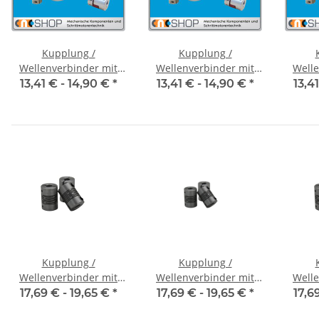
Kupplung /
Kupplung /
Wellenverbinder mit
Wellenverbinder mit
Welle
Klemmnaben FCT-20C
Klemmnaben FCT-20C
Klemm
13,41 € -
14,90 €
*
13,41 € -
14,90 €
*
13,4
Alu Innendurchmesser
Alu Innendurchmesser
Alu I
5H7 / 5H7
6,35H7 / 5H7
6,
Kupplung /
Kupplung /
Wellenverbinder mit
Wellenverbinder mit
Welle
Klemmnaben WSV-K 16
Klemmnaben WSV-K 16
Klemm
17,69 € -
19,65 €
*
17,69 € -
19,65 €
*
17,6
Alu Innendurchmesser
Alu Innendurchmesser
Alu I