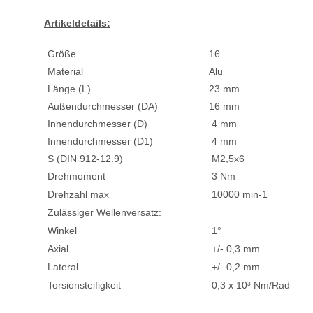
Artikeldetails:
Größe
16
Material
Alu
Länge (L)
23 mm
Außendurchmesser (DA)
16 mm
Innendurchmesser (D)
4 mm
Innendurchmesser (D1)
4 mm
S (DIN 912-12.9)
M2,5x6
Drehmoment
3 Nm
Drehzahl max
10000 min-1
Zulässiger Wellenversatz:
Winkel
1°
Axial
+/- 0,3 mm
Lateral
+/- 0,2 mm
Torsionsteifigkeit
0,3 x 10³ Nm/Rad