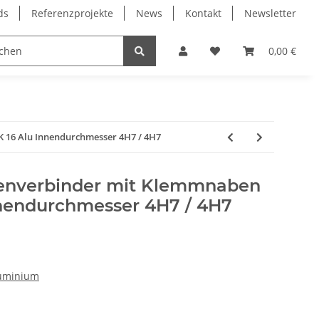
ds
Referenzprojekte
News
Kontakt
Newsletter
Frässpindeln
Lagertechnik
Lineartechnik
0,00 €
 16 Alu Innendurchmesser 4H7 / 4H7
lenverbinder mit Klemmnaben
nendurchmesser 4H7 / 4H7
uminium