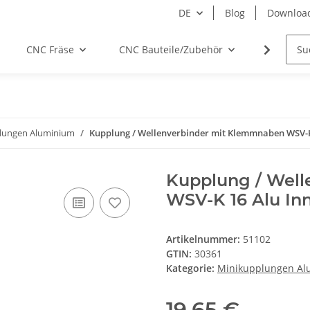
DE
Blog
Downloa
CNC Fräse
CNC Bauteile/Zubehör
Elektro
lungen Aluminium
Kupplung / Wellenverbinder mit Klemmnaben WSV-K
Kupplung / Wel
WSV-K 16 Alu In
Artikelnummer:
51102
GTIN:
30361
Kategorie:
Minikupplungen Al
19,65 €