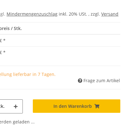
zgl.
Mindermengenzuschlag
inkl. 20% USt. , zzgl.
Versand
reis / Stk.
€
*
€
*
llung lieferbar in 7 Tagen.
Frage zum Artikel
In den Warenkorb
k.
den geladen ...