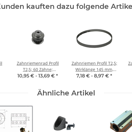
5H7 / 5H7
6H7 / 3H7
6H7 / 6H
unden kauften dazu folgende Artike
il
Zahnriemenrad Profil
Zahnriemen Profil T2,5;
Za
T2,5; 60 Zähne;
Wirklänge 145 mm,
m
Riemenbreite 6 mm
Riemenbreite 6 mm
10,95 € -
13,69 €
*
7,18 € -
8,97 €
*
Ähnliche Artikel