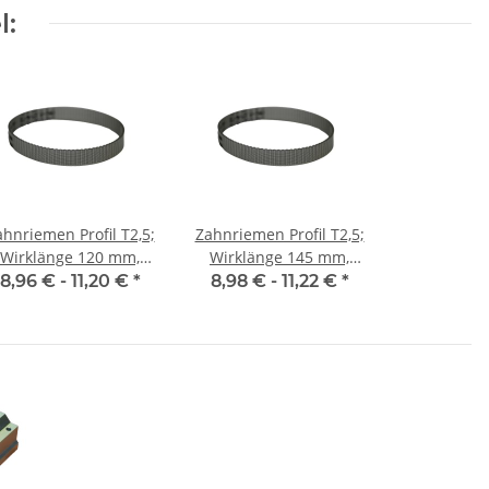
7
frei wählbar!
5H7 / 5H7
l:
hnriemen Profil T2,5;
Zahnriemen Profil T2,5;
Wirklänge 120 mm,
Wirklänge 145 mm,
Riemenbreite 10 mm
Riemenbreite 10 mm
8,96 € -
11,20 €
*
8,98 € -
11,22 €
*