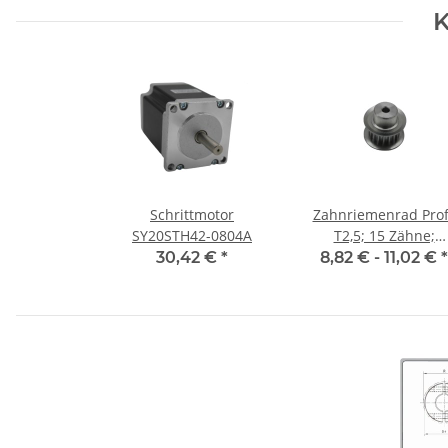
3H7 / 3H7
4H7 / 4H7
K
Schrittmotor
Zahnriemenrad Prof
SY20STH42-0804A
T2,5; 15 Zähne;
Riemenbreite 6 m
30,42 €
*
8,82 € -
11,02 €
*