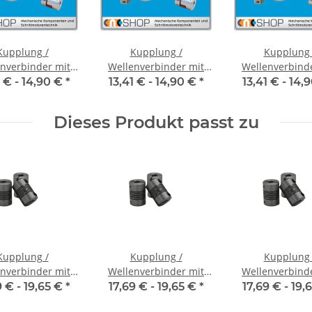
Kupplung /
Kupplung /
Kupplung 
nverbinder mit
Wellenverbinder mit
Wellenverbind
naben FCT-20C
Klemmnaben FCT-20C
Klemmnaben F
1 € -
14,90 €
*
13,41 € -
14,90 €
*
13,41 € -
14,
nnendurchmesser
Alu Innendurchmesser
Alu Innendurch
35H7 / 6,35H7
6,35H7 / 6H7
6H7 / 5H
Dieses Produkt passt zu
Kupplung /
Kupplung /
Kupplung 
nverbinder mit
Wellenverbinder mit
Wellenverbind
naben WSV-K 16
Klemmnaben WSV-K 16
Klemmnaben WS
9 € -
19,65 €
*
17,69 € -
19,65 €
*
17,69 € -
19,
nnendurchmesser
Alu Innendurchmesser
Alu Innendurch