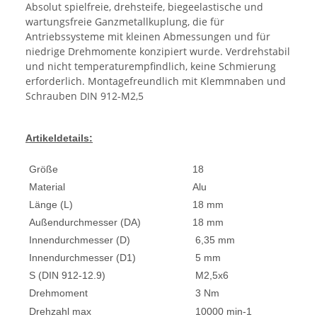
Absolut spielfreie, drehsteife, biegeelastische und
wartungsfreie Ganzmetallkuplung, die für
Antriebssysteme mit kleinen Abmessungen und für
niedrige Drehmomente konzipiert wurde. Verdrehstabil
und nicht temperaturempfindlich, keine Schmierung
erforderlich. Montagefreundlich mit Klemmnaben und
Schrauben DIN 912-M2,5
Artikeldetails:
Größe
18
Material
Alu
Länge (L)
18 mm
Außendurchmesser (DA)
18 mm
Innendurchmesser (D)
6,35 mm
Innendurchmesser (D1)
5 mm
S (DIN 912-12.9)
M2,5x6
Drehmoment
3 Nm
Drehzahl max
10000 min-1