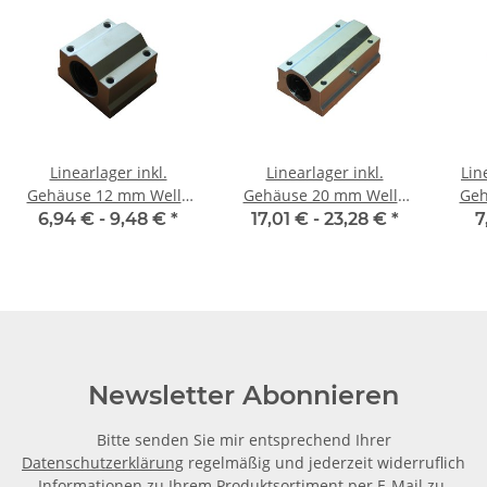
Linearlager inkl.
Linearlager inkl.
Lin
Gehäuse 12 mm Welle
Gehäuse 20 mm Welle
Geh
SMA
SMA-L
6,94 € -
9,48 €
*
17,01 € -
23,28 €
*
7
Newsletter Abonnieren
Bitte senden Sie mir entsprechend Ihrer
Datenschutzerklärung
regelmäßig und jederzeit widerruflich
Informationen zu Ihrem Produktsortiment per E-Mail zu.