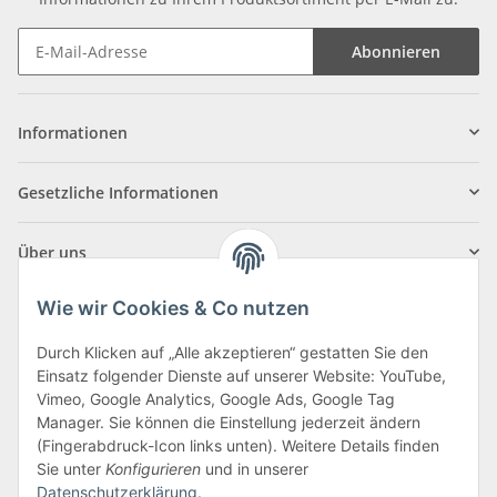
Abonnieren
Informationen
Gesetzliche Informationen
Über uns
Wie wir Cookies & Co nutzen
Durch Klicken auf „Alle akzeptieren“ gestatten Sie den
Einsatz folgender Dienste auf unserer Website: YouTube,
Klagenfurter Straße 29
Vimeo, Google Analytics, Google Ads, Google Tag
9556 Liebenfels
Manager. Sie können die Einstellung jederzeit ändern
(Fingerabdruck-Icon links unten). Weitere Details finden
Montag bis Donnerstag: 8:00 bis 16:30 Uhr
Sie unter
Konfigurieren
und in unserer
Freitag: 8:00 bis 12:00 Uhr
Datenschutzerklärung
.