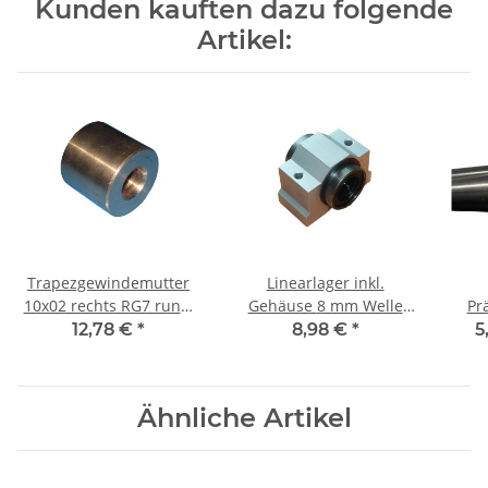
Kunden kauften dazu folgende
Artikel:
Trapezgewindemutter
Linearlager inkl.
10x02 rechts RG7 rund,
Gehäuse 8 mm Welle
Prä
Rotguss
SCS
mm,
12,78 €
*
8,98 €
*
5
Ähnliche Artikel