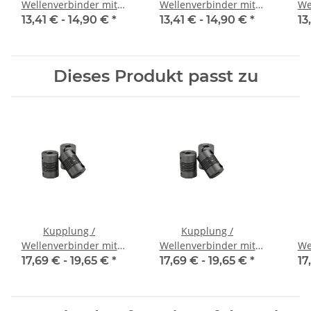
Wellenverbinder mit
Wellenverbinder mit
We
Klemmnaben FCT-20C
Klemmnaben FCT-20C
Kl
13,41 € -
14,90 €
*
13,41 € -
14,90 €
*
13
Alu Innendurchmesser
Alu Innendurchmesser
Alu
5H7 / 5H7
6,35H7 / 5H7
Dieses Produkt passt zu
Kupplung /
Kupplung /
Wellenverbinder mit
Wellenverbinder mit
We
Klemmnaben WSV-K 16
Klemmnaben WSV-K 16
Kle
17,69 € -
19,65 €
*
17,69 € -
19,65 €
*
17
Alu Innendurchmesser
Alu Innendurchmesser
Alu
3H7 / 3H7
4H7 / 4H7